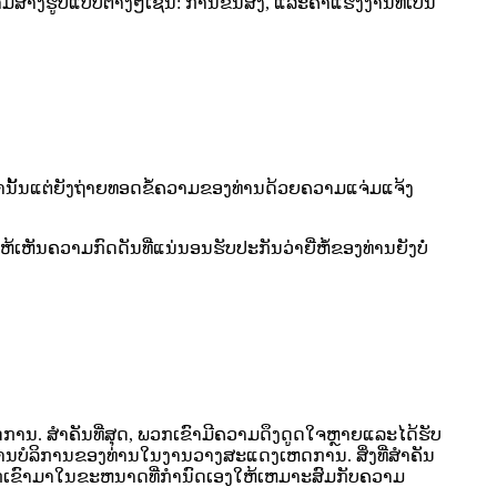
າງຮູບແບບຕ່າງໆເຊັ່ນ: ການຂົນສົ່ງ, ແລະຄ່າແຮງງານທີ່ເປັນ
ເທົ່ານັ້ນແຕ່ຍັງຖ່າຍທອດຂໍ້ຄວາມຂອງທ່ານດ້ວຍຄວາມແຈ່ມແຈ້ງ
ເຫັນຄວາມກົດດັນທີ່ແນ່ນອນຮັບປະກັນວ່າຍີ່ຫໍ້ຂອງທ່ານຍັງບໍ່
ນ. ສໍາຄັນທີ່ສຸດ, ພວກເຂົາມີຄວາມດຶງດູດໃຈຫຼາຍແລະໄດ້ຮັບ
ານບໍລິການຂອງທ່ານໃນງານວາງສະແດງເຫດການ. ສິ່ງທີ່ສໍາຄັນ
ນ, ພວກເຂົາມາໃນຂະຫນາດທີ່ກໍານົດເອງໃຫ້ເຫມາະສົມກັບຄວາມ