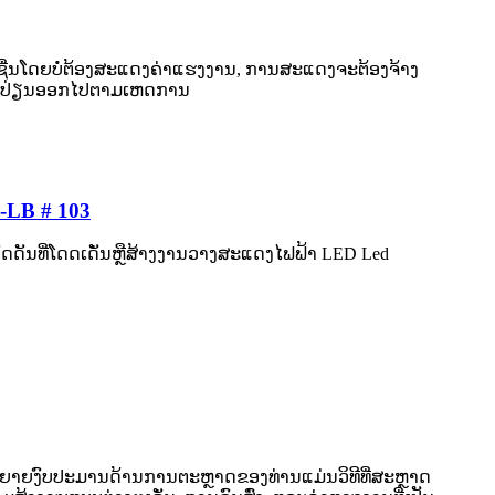
ຊຸ່ມຊື່ນໂດຍບໍ່ຕ້ອງສະແດງຄ່າແຮງງານ, ການສະແດງຈະຕ້ອງຈ້າງ
ແລກປ່ຽນອອກໄປຕາມເຫດການ
B # 103
ົດດັນທີ່ໂດດເດັ່ນຫຼືສ້າງງານວາງສະແດງໄຟຟ້າ LED Led
ຫຍາຍງົບປະມານດ້ານການຕະຫຼາດຂອງທ່ານແມ່ນວິທີທີ່ສະຫຼາດ