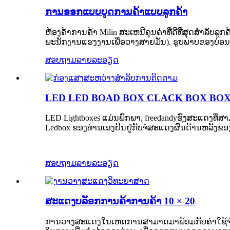
ການອອກແບບບູດການຄ້າແບບລູກຄ້າ
ຫ້ອງຄ້າການຄ້າ Milin ສະເຫນີຄຸນຄ່າທີ່ດີທີ່ສຸດສໍາລັບ
ພະນັກງານແຮງງານເພື່ອວາງສາຍມັນ). ຮູບພາບຂອງບ່ອ
ສອບຖາມ
ລາຍລະອຽດ
LED LED BOAD BOX CLACK BOX BOX
LED Lightboxes ແມ່ນພົກພາ, freedandy
ຊົງ
ສະແດງທີ່ສາມ
Ledbox ຂອງທ່ານເອງຢືນຢູ່ກັບຈໍສະແດງຜົນດ້ານຫລັງຂອ
ສອບຖາມ
ລາຍລະອຽດ
ສະແດງບລັອກການຄ້າການຄ້າ 10 × 20
ການວາງສະແດງໃນເຫດການສາມາດມາພ້ອມກັບຄ່າໃຊ້ຈ່າຍທ