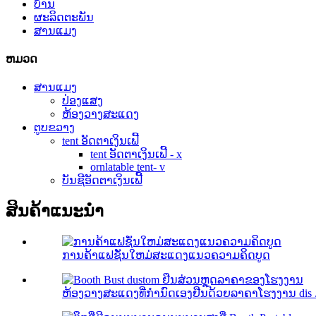
ບ້ານ
ຜະລິດຕະພັນ
ສານແມງ
ຫມວດ
ສານແມງ
ປ່ອງແສງ
ຫ້ອງວາງສະແດງ
ຕູບຂວາງ
tent ອັດຕາເງິນເຟີ້
tent ອັດຕາເງິນເຟີ້ - x
ornlatable tent- v
ບັນຊີອັດຕາເງິນເຟີ້
ສິນຄ້າແນະນໍາ
ການຄ້າແຟຊັ່ນໃຫມ່ສະແດງແນວຄວາມຄິດບູດ
ຫ້ອງວາງສະແດງທີ່ກໍານົດເອງຢືນດ້ວຍລາຄາໂຮງງານ dis .