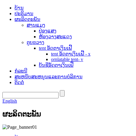
ບ້ານ
ປະຣິມານ
ຜະລິດຕະພັນ
ສານແມງ
ປ່ອງແສງ
ຫ້ອງວາງສະແດງ
ຕູບຂວາງ
tent ອັດຕາເງິນເຟີ້
tent ອັດຕາເງິນເຟີ້ - x
ornlatable tent- v
ບັນຊີອັດຕາເງິນເຟີ້
ກໍລະນີ
ສະຫນັບສະຫນູນແລະການບໍລິການ
ຕິດຕໍ່
English
ຜະລິດຕະພັນ