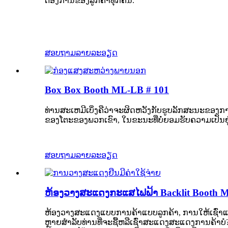
ຕ້ອງການຂອງລູກຄ້າທຸກຄົນ.
ສອບຖາມ
ລາຍລະອຽດ
Box Box Booth ML-LB # 101
ທ່ານສະເຫມີເບິ່ງຄືວ່າຈະຜິດຫວັງກັບຮູບລັກສະນະຂອງກ
ຂອງໂຕະຂອງພວກເຂົາ, ໃນຂະນະທີ່ບໍ່ຍອມຮັບຄວາມເປັນຢູ
ສອບຖາມ
ລາຍລະອຽດ
ຫ້ອງວາງສະແດງກະແສໄຟຟ້າ Backlit Booth 
ຫ້ອງວາງສະແດງແບບການຄ້າແບບລູກຄ້າ, ການໃຫ້ເຊົ່າແບບໂມ
ຫຼາຍສໍາລັບທ່ານທີ່ຈະຊື້ຫລືເຊົ່າສະແດງສະແດງການຄ້າບໍ