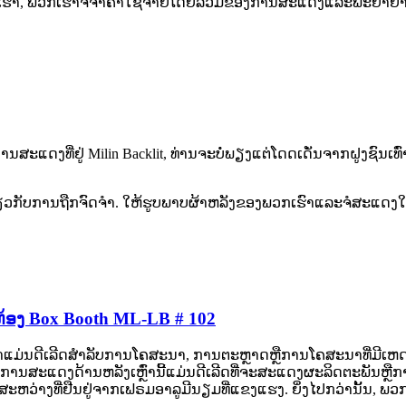
ຮົາ, ພວກເຮົາຈື່ຈໍາຄ່າໃຊ້ຈ່າຍໂດຍລວມຂອງການສະແດງແລະພະຍາຍາມສ້
ການສະແດງທີ່ຢູ່ Milin Backlit, ທ່ານຈະບໍ່ພຽງແຕ່ໂດດເດັ່ນຈາກຝູງຊົນ
ກ່ຽວກັບການຖືກຈົດຈໍາ. ໃຫ້ຮູບພາບຜ້າຫລັງຂອງພວກເຮົາແລະຈໍສະແດງໃຫ້
ຫ້ອງ Box Booth ML-LB # 102
ມ່ນດີເລີດສໍາລັບການໂຄສະນາ, ການຕະຫຼາດຫຼືການໂຄສະນາທີ່ມີເຫດກາ
ານສະແດງດ້ານຫລັງເຫຼົ່ານີ້ແມ່ນດີເລີດທີ່ຈະສະແດງຜະລິດຕະພັນຫຼືກ
ມີແສງສະຫວ່າງທີ່ຢືນຢູ່ຈາກເຟຣມອາລູມີນຽມທີ່ແຂງແຮງ. ຍິ່ງໄປກວ່ານັ້