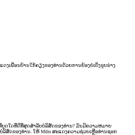
ດງເພື່ອນບ້ານໃກ້ຄຽງຂອງທ່ານດ້ວຍການຍ້ອງຍໍເບິ່ງຮູບຮ່າງ
ູດໃດທີ່ດີທີ່ສຸດສໍາລັບບໍລິສັດຂອງທ່ານ? ມັນມີຄວາມຫມາຍ
ັບບໍລິສັດຂອງທ່ານ. ໃຫ້ Milin ສະແດງຄວາມຊ່ວຍເຫຼືອທ່ານຊອກ