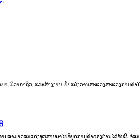
້າ
ກພາ, ມີລາຄາຖືກ, ແລະສ້າງງ່າຍ. ປັບແຕ່ງການສະແດງສະແດງການຄ້າໃດ
ດີ
ານສາມາດສະແດງທຸກສາຍຕາໄປທີ່ບູດການຄ້າຂອງທ່ານໄດ້ທັນທີ. ຈໍສະແດງຜົນ