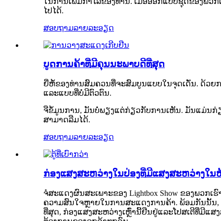
ໃນການເພີ່ມກໍາໄລຂອງທ່ານ. ເມື່ອອອກແບບຊຸດຂອງພວກເ
ໄປໄດ້.
ສອບຖາມ
ລາຍລະອຽດ
ບູດການຄ້າທີ່ມີຄຸນນະພາບດີທີ່ສຸດ
ຍີ່ຫໍ້ຂອງທ່ານສົມຄວນທີ່ຈະສົມບູນແບບໃນຈຸດເດັ່ນ. ດ້ວຍ
ແລະແບບທີ່ບໍ່ມີຕົວຕົນ.
ຈືຂໍ້ມູນການ, ມັນບໍ່ພຽງແຕ່ກ່ຽວກັບການເຫັນ. ມັນແມ່ນ
ສາມາດລືມໄດ້.
ສອບຖາມ
ລາຍລະອຽດ
ກ່ອງແສງສະຫວ່າງໃນປ່ອງທີ່ມີແສງສະຫວ່າງໃນ
ຈໍສະແດງຜົນສະເພາະຂອງ Lightbox Show ຂອງພວກເຮົາແ
ຄວາມສົນໃຈຫຼາຍໃນການສະແດງການຄ້າ. ພ້ອມກັນນັ້ນ, ກ
ທີ່ສຸດ, ກ່ອງແສງສະຫວ່າງເຫຼົ່ານີ້ຢືນຢູ່ແລະໂປສເຕີທີ່