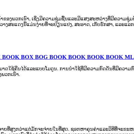
ລູກຄ້າຂອງພວກເຮົາ, ເຊິ່ງມີຄວາມຊຸ່ມຊື້ນແລະມີແສງສະຫວ່າງທີ່ມີຄວາມ
ນວາງສະແດງນີ້ແມ່ນງ່າຍທີ່ຈະປ່ຽນແປງ, ສະອາດ, ເກັບຮັກສາ, ແລະ
 BOOK BOX BOG BOOK BOOK BOOK BOOK ML-L
າດໃຊ້ຄືນໄດ້ແລະແບບໂມດູນ. ການນໍາໃຊ້ທີ່ມີຄວາມກົດດັນທີ່ມີຄວາມກ
ງພວກເຮົາ.
ີ່ສູງກວ່າແຕ່ມັກຈະຈ່າຍໃນທີ່ສຸດ. ຊອກຫາຄຸນຄ່າແລະວິທີທີ່ຈະຂະ