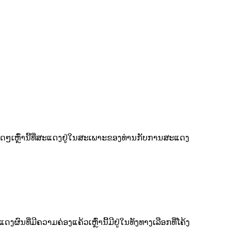
ໆເຫຼົ່ານີ້ທີ່ສະແດງຢູ່ໃນສະເພາະຂອງທ່ານກັບການສະແດງ
ທີ່ມີຄວາມຄ່ອງແຄ້ວເຫຼົ່ານີ້ມີຢູ່ໃນທັງທາງເລືອກທີ່ໂຄ້ງ