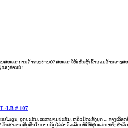
ານສະແດງການຄ້າຂອງທ່ານບໍ? ສະແດງໃຫ້ເຫັນຜູ້ເຂົ້າຮ່ວມຮ້ານວາງສະແ
່ຂອງທ່ານບໍ?
ML-LB # 107
ດູນ, ລູກປະສົມ, ສະຫນາມປະສົມ, ຫລືແມ້ກະທັ້ງບູດ ... ທາງເລືອກທີ່ບ
? ມັນສາມາດສັບສົນໃນການຄິດໄລ່ວ່າຕົວເລືອກທີ່ດີທີ່ສຸດແມ່ນຫຍັງສໍາລ