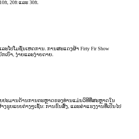
t, 20ft ແລະ 30ft.
ະໂປໂມຊັ່ນເຫດການ. ການສະແດງຜ້າ Firty Fir Show
ັກເບົາ, ງ່າຍແລະງ່າຍດາຍ.
ງົບປະມານດ້ານການຕະຫຼາດຂອງທ່ານແມ່ນວິທີທີ່ສະຫຼາດໃນ
ູບແບບຕ່າງໆເຊັ່ນ: ການຂົນສົ່ງ, ແລະຄ່າແຮງງານທີ່ເປັນໄປ