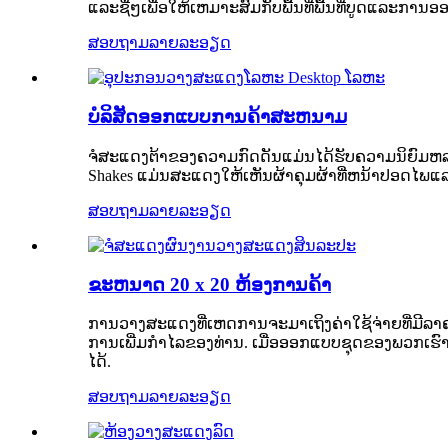
ແລະຊື່ໆເພື່ອໃຫ້ເຫມາະສົມກັບພື້ນທີ່ພື້ນທີ່ບູດແລະກາ
ສອບຖາມ
ລາຍລະອຽດ
ບໍລິສັດອອກແບບການຄ້າສະຫນາມ
ຈໍສະແດງຕ້າຂອງຄວາມກົດດັນແມ່ນໄດ້ຮັບຄວາມນິຍົມຫ
Shakes ແມ່ນສະແດງໃຫ້ເຫັນຜ້າຄຸມຜ້າທີ່ຫນ້າປອດໄພແລະ
ສອບຖາມ
ລາຍລະອຽດ
ຂະຫນາດ 20 x 20 ຫ້ອງການຄ້າ
ການວາງສະແດງທີ່ເຫດການຈະມາເຖິງຄ່າໃຊ້ຈ່າຍທີ່ມີລາ
ການເພີ່ມກໍາໄລຂອງທ່ານ. ເມື່ອອອກແບບຊຸດຂອງພວກເຮົ
ໄດ້.
ສອບຖາມ
ລາຍລະອຽດ