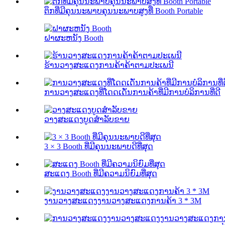
ຕຶກທີ່ມີຄຸນນະພາບຄຸນນະພາບສູງທີ່ Booth Portable
ຝາຜະຫນັງ Booth
ຮ້ານວາງສະແດງການຄ້າຄ້າຕາມປະເພນີ
ການວາງສະແດງທີ່ໂດດເດັ່ນການຄ້າທີ່ມີການບໍລິການທີ່ດີ
ວາງສະແດງບູດສໍາລັບຂາຍ
3 × 3 Booth ທີ່ມີຄຸນນະພາບດີທີ່ສຸດ
ສະແດງ Booth ທີ່ມີຄວາມນິຍົມທີ່ສຸດ
ງານວາງສະແດງງານວາງສະແດງການຄ້າ 3 * 3M