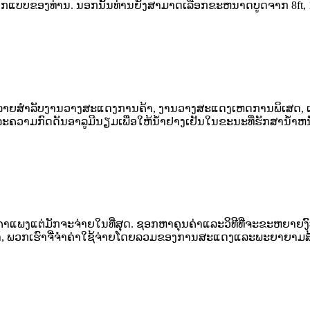
ນອອກແບບຂອງທ່ານ. ນອກນັ້ນທ່ານຍັງສາມາດເລືອກຂະຫນາດບູດຈາກ 8ft, 10f
ລາຍສໍາລັບງານວາງສະແດງການຄ້າ, ງານວາງສະແດງເຫດການພິເສດ, ແລ
ຄວາມກົດດັນອາລູມີນຽມເພື່ອໃຫ້ນ້ໍາຢາງເຢັນໃນຂະນະທີ່ຮັກສານ້ໍາຫນ
ຄາແພງແຕ່ມັກຈະຈ່າຍໃນທີ່ສຸດ. ຊອກຫາຄຸນຄ່າແລະວິທີທີ່ຈະຂະຫຍາຍ
າ, ພວກເຮົາຈື່ຈໍາຄ່າໃຊ້ຈ່າຍໂດຍລວມຂອງການສະແດງແລະພະຍາຍາມສ້າງຮ