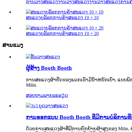
ການວາງສະແດງງານວາງສະແດງງານວາງສະແດງການຄ
ສະແດງບລັອກການຄ້າສະແດງ 10 × 10
ສະແດງບລັອກການຄ້າສະແດງ 10 × 20
ສານແມງ
ຜູ້ສ້າງ Booth Booth
ການສະແດງຜ້າຍືດຂອງພວກເຮົາມີນ້ໍາຫນັກເບົາ, ແບບພົ
Milin.
ສອບຖາມ
ລາຍລະອຽດ
ການອອກແບບ Booth Booth ທີ່ມີການບໍລິການທີ່
ດ້ວຍການສະແດງຜ້າທີ່ມີການຍົກຍ້າຍຜ້າສູງຂອງ Milin, ທ່