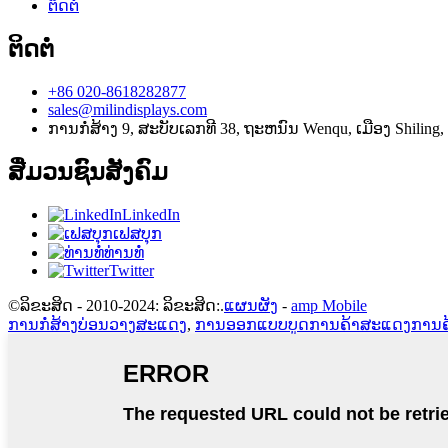
ຕິດຕໍ່
ຕິດຕໍ່
+86 020-8618282877
sales@milindisplays.com
ການກໍ່ສ້າງ 9, ສະບັບເລກທີ 38, ຖະຫນົນ Wenqu, ເມືອງ Shiling
ສື່ມວນຊົນສັງຄົມ
LinkedIn
ເຟສບຸກ
ທ່ານທໍ່
Twitter
©ລິຂະສິດ - 2010-2024: ລິຂະສິດ:.
ແຜນຜັງ
-
amp Mobile
ການກໍ່ສ້າງບ່ອນວາງສະແດງ
,
ການອອກແບບບູດການຄ້າສະແດງການຄ