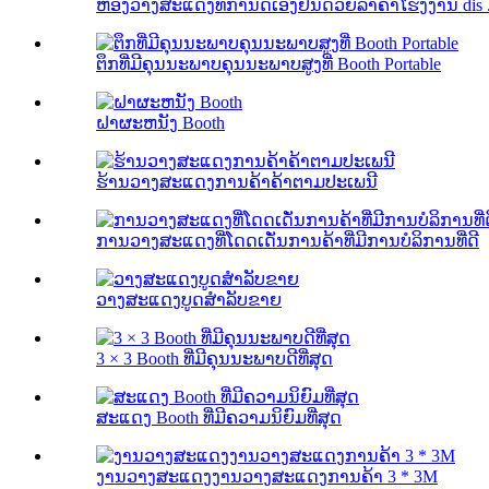
ຫ້ອງວາງສະແດງທີ່ກໍານົດເອງຢືນດ້ວຍລາຄາໂຮງງານ dis .
ຕຶກທີ່ມີຄຸນນະພາບຄຸນນະພາບສູງທີ່ Booth Portable
ຝາຜະຫນັງ Booth
ຮ້ານວາງສະແດງການຄ້າຄ້າຕາມປະເພນີ
ການວາງສະແດງທີ່ໂດດເດັ່ນການຄ້າທີ່ມີການບໍລິການທີ່ດີ
ວາງສະແດງບູດສໍາລັບຂາຍ
3 × 3 Booth ທີ່ມີຄຸນນະພາບດີທີ່ສຸດ
ສະແດງ Booth ທີ່ມີຄວາມນິຍົມທີ່ສຸດ
ງານວາງສະແດງງານວາງສະແດງການຄ້າ 3 * 3M