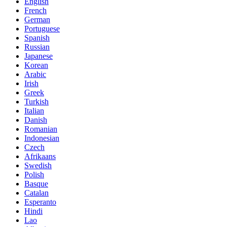
English
French
German
Portuguese
Spanish
Russian
Japanese
Korean
Arabic
Irish
Greek
Turkish
Italian
Danish
Romanian
Indonesian
Czech
Afrikaans
Swedish
Polish
Basque
Catalan
Esperanto
Hindi
Lao