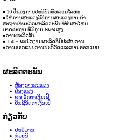
● 10 ປີຂອງການປະຕິບັດທີ່ຫລອມໂລຫະ
●ໃຫ້ການສະແດງວິທີການສະແດງການຄ້າ
ສະຖານທີ່ຜະລິດຜະລິດຕະພັນທີ່ທັນສະໄຫມ
ມາດຕະຖານທີ່ມີຄຸນນະພາບສູງ
●ການຜະລິດສັ້ນ
● 150 + ພະນັກງານຜະລິດທີ່ມີປະສົບການ
●ການອອກແບບການປະຕິວັດແລະການອອກແບບ
ຜະລິດຕະພັນ
ຫ້ອງວາງສະແດງ
ປ່ອງແສງ
tent ອັດຕາເງິນເຟີ້
ບັນຊີອັດຕາເງິນເຟີ້
ກ່ຽວກັບ
ປະຣິມານ
ກໍລະນີ