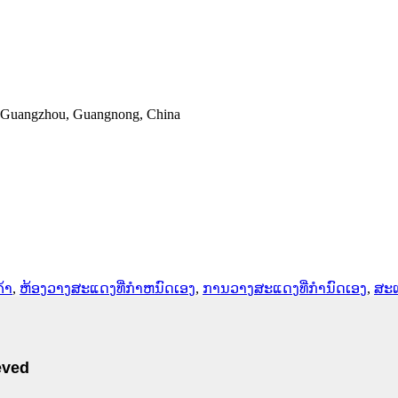
, Guangzhou, Guangnong, China
້າ
,
ຫ້ອງວາງສະແດງທີ່ກໍາຫນົດເອງ
,
ການວາງສະແດງທີ່ກໍານົດເອງ
,
ສະແ