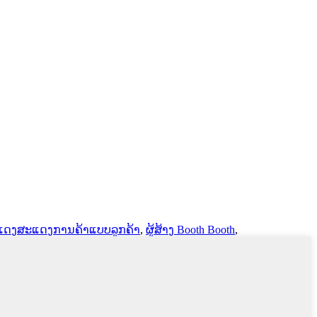
ດງສະແດງການຄ້າແບບລູກຄ້າ
,
ຜູ້ສ້າງ Booth Booth
,