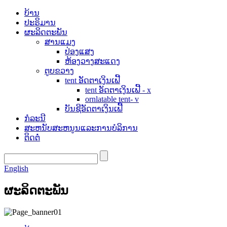
ບ້ານ
ປະຣິມານ
ຜະລິດຕະພັນ
ສານແມງ
ປ່ອງແສງ
ຫ້ອງວາງສະແດງ
ຕູບຂວາງ
tent ອັດຕາເງິນເຟີ້
tent ອັດຕາເງິນເຟີ້ - x
ornlatable tent- v
ບັນຊີອັດຕາເງິນເຟີ້
ກໍລະນີ
ສະຫນັບສະຫນູນແລະການບໍລິການ
ຕິດຕໍ່
English
ຜະລິດຕະພັນ