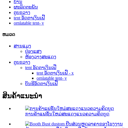
ບ້ານ
ຜະລິດຕະພັນ
ຕູບຂວາງ
tent ອັດຕາເງິນເຟີ້
ornlatable tent- v
ຫມວດ
ສານແມງ
ປ່ອງແສງ
ຫ້ອງວາງສະແດງ
ຕູບຂວາງ
tent ອັດຕາເງິນເຟີ້
tent ອັດຕາເງິນເຟີ້ - x
ornlatable tent- v
ບັນຊີອັດຕາເງິນເຟີ້
ສິນຄ້າແນະນໍາ
ການຄ້າແຟຊັ່ນໃຫມ່ສະແດງແນວຄວາມຄິດບູດ