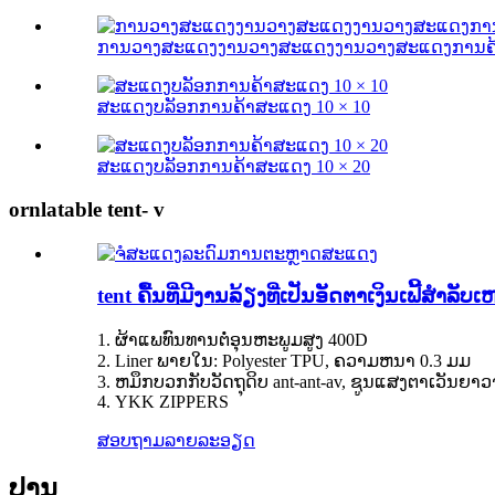
ການວາງສະແດງງານວາງສະແດງງານວາງສະແດງການຄ
ສະແດງບລັອກການຄ້າສະແດງ 10 × 10
ສະແດງບລັອກການຄ້າສະແດງ 10 × 20
ornlatable tent- v
tent ຄື້ນທີ່ມີງານລ້ຽງທີ່ເປັນອັດຕາເງິນເຟີ້ສໍາລັ
1. ຜ້າແພທົນທານຕໍ່ອຸນຫະພູມສູງ 400D
2. Liner ພາຍໃນ: Polyester TPU, ຄວາມຫນາ 0.3 ມມ
3. ຫມຶກບວກກັບວັດຖຸດິບ ant-ant-av, ຊູນແສງຕາເວັນຍາ
4. YKK ZIPPERS
ສອບຖາມ
ລາຍລະອຽດ
ປານ