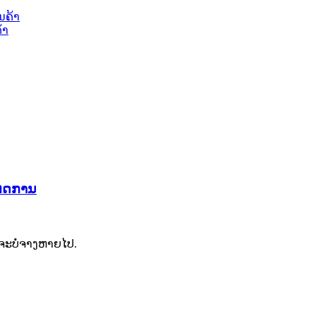
້າ
ບເຫດການ
ວຈະບໍ່ຈາງຫາຍໄປ.