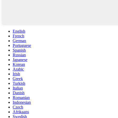
English
French
German
Portuguese
Spanish
Russian
Japanese
Korean
Arabic
Irish
Greek
Turkish
Italian
Danish
Romanian
Indonesian
Czech
Afrikaans
Swedish