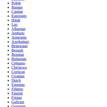
Polish
Basque
Catalan
Esperanto
Hindi
Lao
Albanian
Amharic
Armenian
Azerbaijani
Belarusian
Bengali
Bosnian
Bulgarian
Cebuano
Chichewa
Corsican
Croatian
Dutch
Estonian
Filipino
Finnish
Frisian
Galician
Georgian