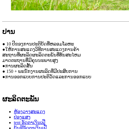
ປານ
● 10 ປີຂອງການປະຕິບັດທີ່ຫລອມໂລຫະ
●ໃຫ້ການສະແດງວິທີການສະແດງການຄ້າ
ສະຖານທີ່ຜະລິດຜະລິດຕະພັນທີ່ທັນສະໄຫມ
ມາດຕະຖານທີ່ມີຄຸນນະພາບສູງ
●ການຜະລິດສັ້ນ
● 150 + ພະນັກງານຜະລິດທີ່ມີປະສົບການ
●ການອອກແບບການປະຕິວັດແລະການອອກແບບ
ຜະລິດຕະພັນ
ຫ້ອງວາງສະແດງ
ປ່ອງແສງ
tent ອັດຕາເງິນເຟີ້
ບັນຊີອັດຕາເງິນເຟີ້