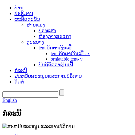
ບ້ານ
ປະຣິມານ
ຜະລິດຕະພັນ
ສານແມງ
ປ່ອງແສງ
ຫ້ອງວາງສະແດງ
ຕູບຂວາງ
tent ອັດຕາເງິນເຟີ້
tent ອັດຕາເງິນເຟີ້ - x
ornlatable tent- v
ບັນຊີອັດຕາເງິນເຟີ້
ກໍລະນີ
ສະຫນັບສະຫນູນແລະການບໍລິການ
ຕິດຕໍ່
English
ກໍລະນີ