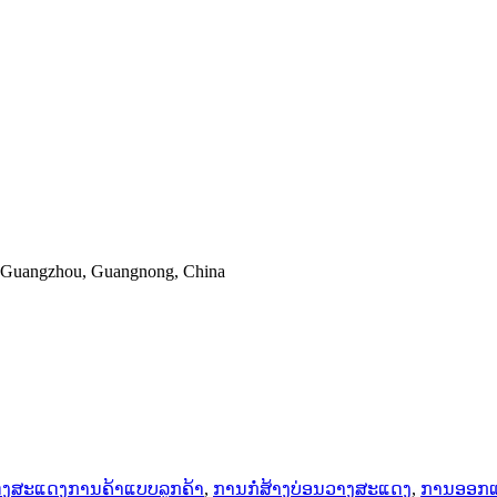
, Guangzhou, Guangnong, China
ງສະແດງການຄ້າແບບລູກຄ້າ
,
ການກໍ່ສ້າງບ່ອນວາງສະແດງ
,
ການອອກແ