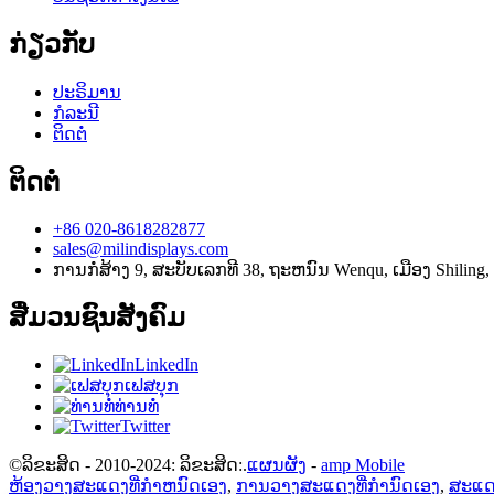
ກ່ຽວກັບ
ປະຣິມານ
ກໍລະນີ
ຕິດຕໍ່
ຕິດຕໍ່
+86 020-8618282877
sales@milindisplays.com
ການກໍ່ສ້າງ 9, ສະບັບເລກທີ 38, ຖະຫນົນ Wenqu, ເມືອງ Shiling
ສື່ມວນຊົນສັງຄົມ
LinkedIn
ເຟສບຸກ
ທ່ານທໍ່
Twitter
©ລິຂະສິດ - 2010-2024: ລິຂະສິດ:.
ແຜນຜັງ
-
amp Mobile
ຫ້ອງວາງສະແດງທີ່ກໍາຫນົດເອງ
,
ການວາງສະແດງທີ່ກໍານົດເອງ
,
ສະແດ