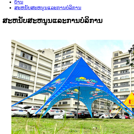
ບ້ານ
ສະຫນັບສະຫນູນແລະການບໍລິການ
ສະຫນັບສະຫນູນແລະການບໍລິການ