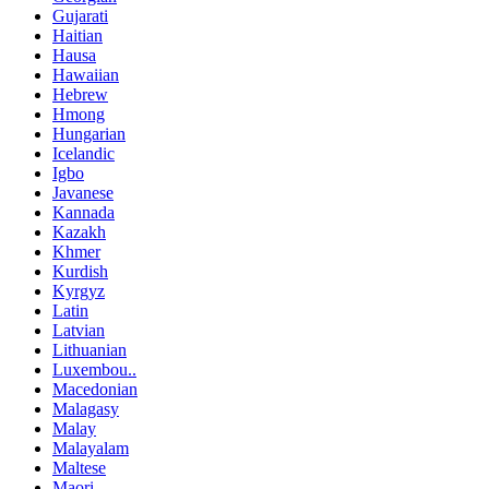
Gujarati
Haitian
Hausa
Hawaiian
Hebrew
Hmong
Hungarian
Icelandic
Igbo
Javanese
Kannada
Kazakh
Khmer
Kurdish
Kyrgyz
Latin
Latvian
Lithuanian
Luxembou..
Macedonian
Malagasy
Malay
Malayalam
Maltese
Maori