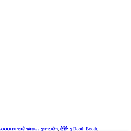
ບບບູດການຄ້າສະແດງການຄ້າ
,
ຜູ້ສ້າງ Booth Booth
,