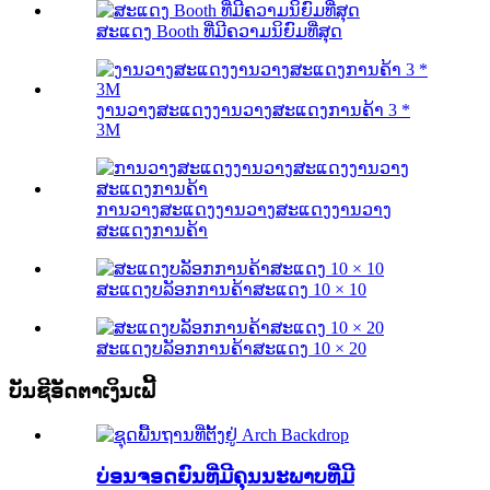
ສະແດງ Booth ທີ່ມີຄວາມນິຍົມທີ່ສຸດ
ງານວາງສະແດງງານວາງສະແດງການຄ້າ 3 *
3M
ການວາງສະແດງງານວາງສະແດງງານວາງ
ສະແດງການຄ້າ
ສະແດງບລັອກການຄ້າສະແດງ 10 × 10
ສະແດງບລັອກການຄ້າສະແດງ 10 × 20
ບັນຊີອັດຕາເງິນເຟີ້
ບ່ອນຈອດຍົນທີ່ມີຄຸນນະພາບທີ່ມີ