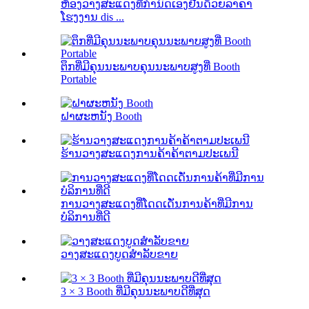
ຫ້ອງວາງສະແດງທີ່ກໍານົດເອງຢືນດ້ວຍລາຄາ
ໂຮງງານ dis ...
ຕຶກທີ່ມີຄຸນນະພາບຄຸນນະພາບສູງທີ່ Booth
Portable
ຝາຜະຫນັງ Booth
ຮ້ານວາງສະແດງການຄ້າຄ້າຕາມປະເພນີ
ການວາງສະແດງທີ່ໂດດເດັ່ນການຄ້າທີ່ມີການ
ບໍລິການທີ່ດີ
ວາງສະແດງບູດສໍາລັບຂາຍ
3 × 3 Booth ທີ່ມີຄຸນນະພາບດີທີ່ສຸດ