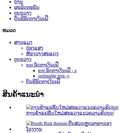
ບ້ານ
ຜະລິດຕະພັນ
ຕູບຂວາງ
ບັນຊີອັດຕາເງິນເຟີ້
ຫມວດ
ສານແມງ
ປ່ອງແສງ
ຫ້ອງວາງສະແດງ
ຕູບຂວາງ
tent ອັດຕາເງິນເຟີ້
tent ອັດຕາເງິນເຟີ້ - x
ornlatable tent- v
ບັນຊີອັດຕາເງິນເຟີ້
ສິນຄ້າແນະນໍາ
ການຄ້າແຟຊັ່ນໃຫມ່ສະແດງແນວຄວາມຄິດບູດ