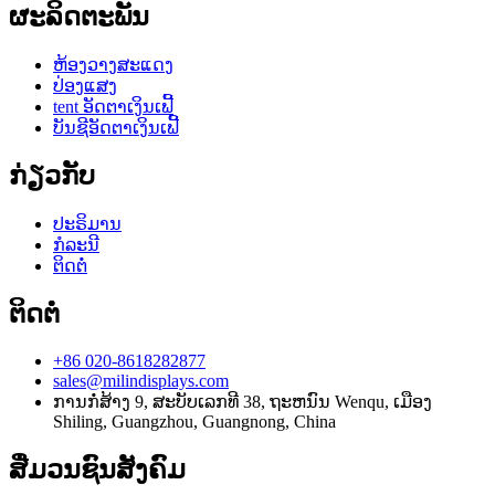
ຜະລິດຕະພັນ
ຫ້ອງວາງສະແດງ
ປ່ອງແສງ
tent ອັດຕາເງິນເຟີ້
ບັນຊີອັດຕາເງິນເຟີ້
ກ່ຽວກັບ
ປະຣິມານ
ກໍລະນີ
ຕິດຕໍ່
ຕິດຕໍ່
+86 020-8618282877
sales@milindisplays.com
ການກໍ່ສ້າງ 9, ສະບັບເລກທີ 38, ຖະຫນົນ Wenqu, ເມືອງ
Shiling, Guangzhou, Guangnong, China
ສື່ມວນຊົນສັງຄົມ