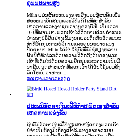
ຄຸນນະພາບສູງ
Milin ແມ່ນຜູ້ສະຫນອງຂາຍສົ່ງແລະຜູ້ຜະລິດເພື່ອ
ສະຫນອງວັດສະດຸແລະວິທີແກ້ໄຂທີ່ສູງສໍາລັບ
ເຫດການແລະງານບຸນຕ່າງໆຂອງຍີ່ຫໍ້. ເປັນເວລາ
10 ປີທີ່ຜ່ານມາ, ພວກເຮົາໄດ້ຕິດຕາມດ້ວຍຄໍາແນະ
ນໍາຂອງບໍລິສັດຢ່າງເຂັ້ມງວດແລະຕິດກັບວັດທະນະ
ທໍາທີ່ຮັດກຸມການບໍລິການແລະຄຸນນະພາບຂອງ
ປັດຊະຍາ. Milin ໄດ້ຮັບໃຊ້ຍີ່ຫໍ້ທີ່ມີຊື່ສຽງຫລາຍ
ພັນຍີ່ຫໍ້ທົ່ວໂລກດ້ວຍຄວາມວິຕົກກັງວົນຂອງພວກ
ເຮົາທີ່ເຕັມໄປດ້ວຍຄວາມຍືດຍຸ່ນແລະຄວາມເປັນມື
ອາຊີບ. ອຸດສາຫະກໍາທີ່ພວກເຮົາໄດ້ຮັບໃຊ້ລວມທັງ
ລົດໃຫຍ່, ອາຫານ ...
ສອບຖາມ
ລາຍລະອຽດ
ປະເພນີອັດຕາເງິນເຟີ້ທີ່ກໍາຫນົດເອງສໍາລັບ
ເຫດການແຂ່ງຂັນ
ຖັນທີ່ມີອັດຕາເງິນເຟີ້ທີ່ງຽບສະຫງັດຂອງພວກເຮົາ
ບໍ່ຈໍາເປັນຕ້ອງມີເຄື່ອງເປົ່າລົມທາງອາກາດແບບ