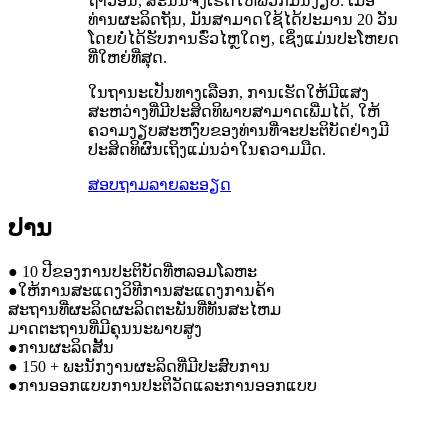
ຖາວອນ, ສະນັ້ນຈຶ່ງເຮັດໃຫ້ພວກມັນງຽບ. ເມື່ອ
ທ່ານຜະລິດຖັນ, ມັນສາມາດໃຊ້ໄດ້ປະມານ 20 ວັນ
ໂດຍບໍ່ໄດ້ຮັບການຮົ່ວໄຫຼໃດໆ, ເຊິ່ງແມ່ນປະໂຫຍດ
ທີ່ໃຫຍ່ທີ່ສຸດ.
ໃນຖານະເປັນທາງເລືອກ, ການເຮັດໃຫ້ມີແສງ
ສະຫວ່າງທີ່ມີປະສິດທິພາບສາມາດເພີ່ມໄດ້, ໃຫ້
ຄວາມງຽບສະຫງົບຂອງທ່ານທີ່ຈະປະຕິບັດຢ່າງມີ
ປະສິດທິຜົນເຖິງແມ່ນວ່າໃນຄວາມມືດ.
ສອບຖາມ
ລາຍລະອຽດ
ປານ
● 10 ປີຂອງການປະຕິບັດທີ່ຫລອມໂລຫະ
●ໃຫ້ການສະແດງວິທີການສະແດງການຄ້າ
ສະຖານທີ່ຜະລິດຜະລິດຕະພັນທີ່ທັນສະໄຫມ
ມາດຕະຖານທີ່ມີຄຸນນະພາບສູງ
●ການຜະລິດສັ້ນ
● 150 + ພະນັກງານຜະລິດທີ່ມີປະສົບການ
●ການອອກແບບການປະຕິວັດແລະການອອກແບບ