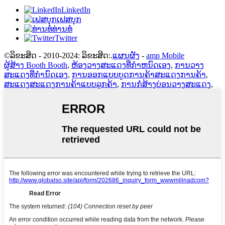
LinkedIn
ເຟສບຸກ
ທ່ານທໍ່
Twitter
©ລິຂະສິດ - 2010-2024: ລິຂະສິດ:.
ແຜນຜັງ
-
amp Mobile
ຜູ້ສ້າງ Booth Booth
,
ຫ້ອງວາງສະແດງທີ່ກໍາຫນົດເອງ
,
ການວາງ
ສະແດງທີ່ກໍານົດເອງ
,
ການອອກແບບບູດການຄ້າສະແດງການຄ້າ
,
ສະແດງສະແດງການຄ້າແບບລູກຄ້າ
,
ການກໍ່ສ້າງບ່ອນວາງສະແດງ
,