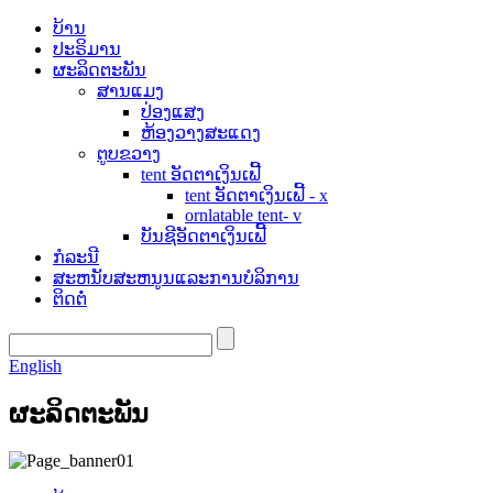
ບ້ານ
ປະຣິມານ
ຜະລິດຕະພັນ
ສານແມງ
ປ່ອງແສງ
ຫ້ອງວາງສະແດງ
ຕູບຂວາງ
tent ອັດຕາເງິນເຟີ້
tent ອັດຕາເງິນເຟີ້ - x
ornlatable tent- v
ບັນຊີອັດຕາເງິນເຟີ້
ກໍລະນີ
ສະຫນັບສະຫນູນແລະການບໍລິການ
ຕິດຕໍ່
English
ຜະລິດຕະພັນ