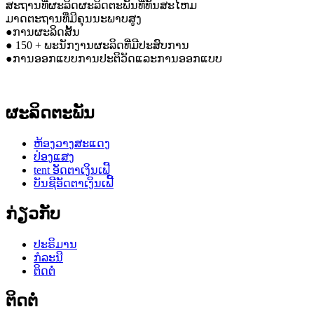
ສະຖານທີ່ຜະລິດຜະລິດຕະພັນທີ່ທັນສະໄຫມ
ມາດຕະຖານທີ່ມີຄຸນນະພາບສູງ
●ການຜະລິດສັ້ນ
● 150 + ພະນັກງານຜະລິດທີ່ມີປະສົບການ
●ການອອກແບບການປະຕິວັດແລະການອອກແບບ
ຜະລິດຕະພັນ
ຫ້ອງວາງສະແດງ
ປ່ອງແສງ
tent ອັດຕາເງິນເຟີ້
ບັນຊີອັດຕາເງິນເຟີ້
ກ່ຽວກັບ
ປະຣິມານ
ກໍລະນີ
ຕິດຕໍ່
ຕິດຕໍ່