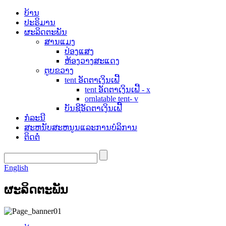
ບ້ານ
ປະຣິມານ
ຜະລິດຕະພັນ
ສານແມງ
ປ່ອງແສງ
ຫ້ອງວາງສະແດງ
ຕູບຂວາງ
tent ອັດຕາເງິນເຟີ້
tent ອັດຕາເງິນເຟີ້ - x
ornlatable tent- v
ບັນຊີອັດຕາເງິນເຟີ້
ກໍລະນີ
ສະຫນັບສະຫນູນແລະການບໍລິການ
ຕິດຕໍ່
English
ຜະລິດຕະພັນ