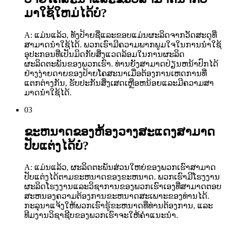
ມາໃຊ້ໃຫມ່ໄດ້ບໍ?
A: ແມ່ນແລ້ວ, ທັງປ້າຍຊື່ແລະຂອບແມ່ນຜະລິດຈາກວັດສະດຸທີ່
ສາມາດນໍາໃຊ້ໄດ້. ພວກເຮົາມີຄວາມພາກພູມໃຈໃນການນໍາໃຊ້
ອຸປະກອນທີ່ເປັນມິດກັບສິ່ງແວດລ້ອມໃນການຜະລິດ
ຜະລິດຕະພັນຂອງພວກເຮົາ. ທ່ານຍັງສາມາດປ່ຽນຫນ້າປົກໄດ້
ຢ່າງງ່າຍດາຍຂອງປ້າຍໂຄສະນາເມື່ອຕ້ອງການເຫດການທີ່
ແຕກຕ່າງກັນ, ຮັບປະກັນສິ່ງເສດເຫຼືອຫນ້ອຍແລະມີຄວາມສາ
ມາດນໍາໃຊ້ໄດ້.
03
ຂະຫນາດຂອງຫ້ອງວາງສະແດງສາມາດ
ປັບແຕ່ງໄດ້ບໍ?
A: ແມ່ນແລ້ວ, ຜະລິດຕະພັນສ່ວນໃຫຍ່ຂອງພວກເຮົາສາມາດ
ປັບແຕ່ງໄດ້ຕາມຂະຫນາດຂອງຂະຫນາດ. ພວກເຮົາມີໂຮງງານ
ຜະລິດໂຮງງານແລະວິຊາການຂອງພວກເຮົາເອງທີ່ສາມາດຕອບ
ສະຫນອງຄວາມຕ້ອງການຂະຫນາດສະເພາະຂອງທ່ານໄດ້.
ກະລຸນາແຈ້ງໃຫ້ພວກເຮົາຮູ້ຂະຫນາດທີ່ທ່ານຕ້ອງການ, ແລະ
ທີມງານວິຊາຊີບຂອງພວກເຮົາຈະໃຫ້ຄໍາແນະນໍາ.