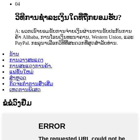
04
ວິທີການຊໍາລະເງິນໃດທີ່ຖືກຍອມຮັບ?
A: ພວກເຮົາຍອມຮັບການຈ່າຍເງິນຜ່ານການຮັບປະກັນການ
ຄ້າ Alibaba, ການໂອນເງິນທະນາຄານ, Western Union, ແລະ
PayPal. ກະລຸນາເລືອກວິທີທີ່ສະດວກທີ່ສຸດສໍາລັບທ່ານ.
ຮ້ານ
ການວາງສະແດງ
ການສະແດງການຄ້າ.
ແຟຊັ່ນໃຫມ່
ສໍາຫຼວດ
ກິດຈະກໍາການສົ່ງເສີມ
ເຫດການພິເສດ
ຂໍຂໍວົງຢືມ