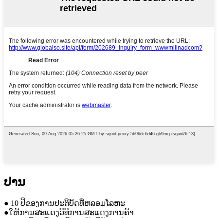
ປານ
● 10 ປີຂອງການປະຕິບັດທີ່ຫລອມໂລຫະ
●ໃຫ້ການສະແດງວິທີການສະແດງການຄ້າ