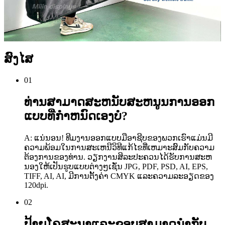
ສົງໄສ
01
ທ່ານສາມາດສະຫນັບສະຫນູນການອອກ
ແບບທີ່ກໍາຫນົດເອງບໍ?
A: ແນ່ນອນ! ທີມງານອອກແບບມືອາຊີບຂອງພວກເຮົາແມ່ນມີ
ຄວາມພ້ອມໃນການສະເຫນີວິທີແກ້ໄຂທີ່ເຫມາະສົມກັບຄວາມ
ຕ້ອງການຂອງທ່ານ. ວຽກງານສິລະປະຄວນໄດ້ຮັບການສະຫ
ນອງໃຫ້ເປັນຮູບແບບຕ່າງໆເຊັ່ນ JPG, PDF, PSD, AI, EPS,
TIFF, AI, AI, ມີການຕັ້ງຄ່າ CMYK ແລະຄວາມລະອຽດຂອງ
120dpi.
02
ປ້າຍໂຄສະນາແລະຂອບສາມາດນໍາກັບ