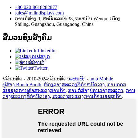
+86 020-8618282877
sales@milindisplays.com
ການກໍ່ສ້າງ 9, ສະບັບເລກທີ 38, ຖະຫນົນ Wenqu, ເມືອງ
Shiling, Guangzhou, Guangnong, China
ສື່ມວນຊົນສັງຄົມ
LinkedIn
ເຟສບຸກ
ທ່ານທໍ່
Twitter
©ລິຂະສິດ - 2010-2024: ລິຂະສິດ:.
ແຜນຜັງ
-
amp Mobile
ຜູ້ສ້າງ Booth Booth
,
ຫ້ອງວາງສະແດງທີ່ກໍາຫນົດເອງ
,
ການອອກ
ແບບບູດການຄ້າສະແດງການຄ້າ
,
ການກໍ່ສ້າງບ່ອນວາງສະແດງ
,
ການ
ວາງສະແດງທີ່ກໍານົດເອງ
,
ສະແດງສະແດງການຄ້າແບບລູກຄ້າ
,