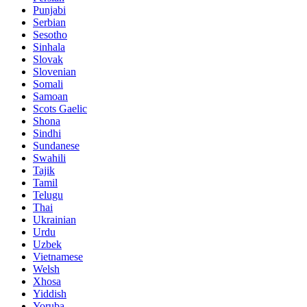
Punjabi
Serbian
Sesotho
Sinhala
Slovak
Slovenian
Somali
Samoan
Scots Gaelic
Shona
Sindhi
Sundanese
Swahili
Tajik
Tamil
Telugu
Thai
Ukrainian
Urdu
Uzbek
Vietnamese
Welsh
Xhosa
Yiddish
Yoruba