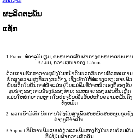
ສອບຖາມ
ຜະລິດຕະພັນ
ແທັກ
1.Frame: ທໍ່ອາລູມິນຽມ, ຂະຫນາດເສັ້ນຜ່າກາງຂະຫນາດປະມານ
32 ມມ, ຄວາມຫນາຂອງ 1.2mm.
ດ້ວຍການຮັກສາການຜຸພັງໃນຫນ້າດິນບວກກັບການທົດສອບການ
ຍົກສູງຄວາມສູງທີ່ແຂງກະດ້າງ, ເຊິ່ງເຮັດໃຫ້ທໍ່ແຂງແຮງ; ສາຍພົວ
ພັນສຕິກໃນບັນດາທໍ່ນ້ໍາແມ່ນຢູ່ໃນແມ່ພິມທີ່ກໍາຫນົດເອງທີ່ຮອງຮັບ
ຮູບຮ່າງຂອງການຮ້ອງຂໍຂອງທ່ານ; ຂະຫນາດຂອງແຜ່ນຕີນເຫຼັກ
ແມ່ນໃຫຍ່ກ່ວາຕະຫຼາດໃນປະຈຸບັນເພື່ອຮັບປະກັນຄວາມຫມັ້ນຄົງ
ທັງຫມົດ
2. ພວກເຮົາມີເຕັກນິກການໂຄ້ງຂັ້ນສູງເພື່ອສະຫນັບສະຫນູນຮູບຊົງ
ຕ່າງໆທີ່ຈໍາເປັນ.
3.Support ທີ່ມີການພິມແບບດ່ຽວແລະພິມສອງຄັ້ງໃນບ່ອນຍ້ອມຜົມ
ທີ່ໃຊ້ໃນຜ້າຄວາມກົດດັນ