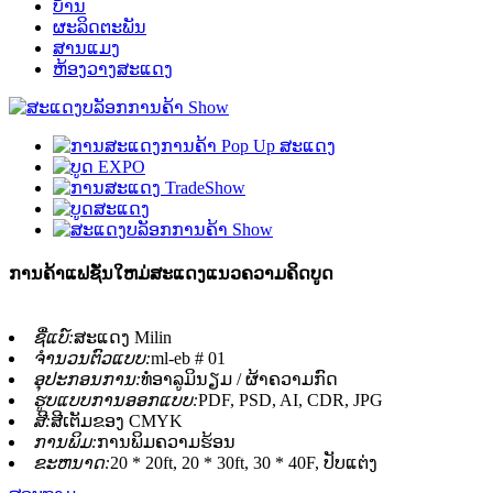
ບ້ານ
ຜະລິດຕະພັນ
ສານແມງ
ຫ້ອງວາງສະແດງ
ການຄ້າແຟຊັ່ນໃຫມ່ສະແດງແນວຄວາມຄິດບູດ
ຊື່ແບ໌:
ສະແດງ Milin
ຈໍານວນຕົວແບບ:
ml-eb # 01
ອຸປະກອນການ:
ທໍ່ອາລູມິນຽມ / ຜ້າຄວາມກົດ
ຮູບແບບການອອກແບບ:
PDF, PSD, AI, CDR, JPG
ສີ:
ສີເຕັມຂອງ CMYK
ການພິມ:
ການພິມຄວາມຮ້ອນ
ຂະຫນາດ:
20 * 20ft, 20 * 30ft, 30 * 40F, ປັບແຕ່ງ