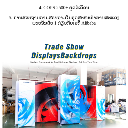
4. COPS 2500+ ຊຸດຕໍ່ເດືອນ
5. ການສອບຖາມການສອບຖາມໃນອຸດສະຫະກໍາການສະແດງ
ແບບອັນດັບ 1 ກ່ຽວກັບເວທີ Alibaba