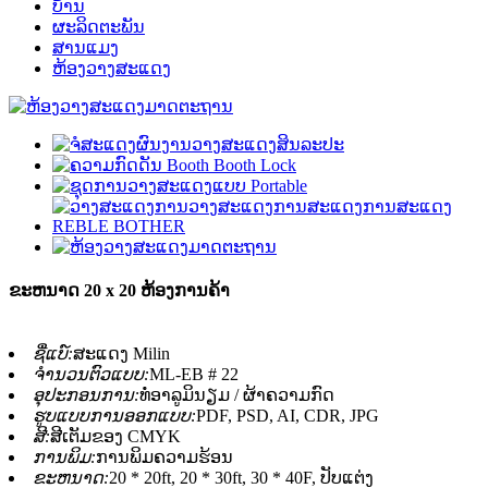
ບ້ານ
ຜະລິດຕະພັນ
ສານແມງ
ຫ້ອງວາງສະແດງ
ຂະຫນາດ 20 x 20 ຫ້ອງການຄ້າ
ຊື່ແບ໌:
ສະແດງ Milin
ຈໍານວນຕົວແບບ:
ML-EB # 22
ອຸປະກອນການ:
ທໍ່ອາລູມິນຽມ / ຜ້າຄວາມກົດ
ຮູບແບບການອອກແບບ:
PDF, PSD, AI, CDR, JPG
ສີ:
ສີເຕັມຂອງ CMYK
ການພິມ:
ການພິມຄວາມຮ້ອນ
ຂະຫນາດ:
20 * 20ft, 20 * 30ft, 30 * 40F, ປັບແຕ່ງ