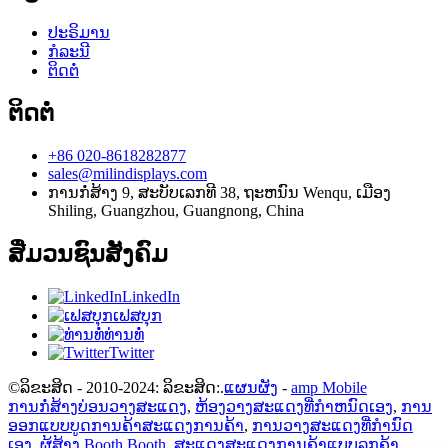
ປະຣິມານ
ກໍລະນີ
ຕິດຕໍ່
ຕິດຕໍ່
+86 020-8618282877
sales@milindisplays.com
ການກໍ່ສ້າງ 9, ສະບັບເລກທີ 38, ຖະຫນົນ Wenqu, ເມືອງ
Shiling, Guangzhou, Guangnong, China
ສື່ມວນຊົນສັງຄົມ
LinkedIn
ເຟສບຸກ
ທ່ານທໍ່
Twitter
©ລິຂະສິດ - 2010-2024: ລິຂະສິດ:.
ແຜນຜັງ
-
amp Mobile
ການກໍ່ສ້າງບ່ອນວາງສະແດງ
,
ຫ້ອງວາງສະແດງທີ່ກໍາຫນົດເອງ
,
ການ
ອອກແບບບູດການຄ້າສະແດງການຄ້າ
,
ການວາງສະແດງທີ່ກໍານົດ
ເອງ
,
ຜູ້ສ້າງ Booth Booth
,
ສະແດງສະແດງການຄ້າແບບລູກຄ້າ
,