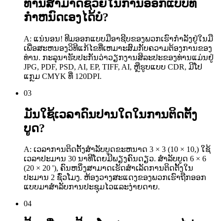
ທ່ານສາມາດຊ່ວຍໃນການອອກແບບທີ່
ກໍາຫນົດເອງໄດ້ບໍ?
A: ແນ່ນອນ! ທີມອອກແບບມືອາຊີບຂອງພວກເຮົາກໍາລັງຢູ່ໃນມື
ເພື່ອສະຫນອງວິທີແກ້ໄຂທີ່ເຫມາະສົມກັບຄວາມຕ້ອງການຂອງ
ທ່ານ. ກະລຸນາຮັບປະກັນວ່າວຽກງານສິລະປະຂອງທ່ານແມ່ນຢູ່
JPG, PDF, PSD, AI, EP, TIFF, AI, ຫຼືຮູບແບບ CDR, ມີໂປ
ແກຼມ CMYK ທີ່ 120DPI.
03
ມັນໃຊ້ເວລາດົນປານໃດໃນການຕິດຕັ້ງ
ບູດ?
A: ເວລາການຕິດຕັ້ງສໍາລັບບູດຂະຫນາດ 3 × 3 (10 × 10,) ໃຊ້
ເວລາປະມານ 30 ນາທີໂດຍມີພຽງຄົນດຽວ. ສໍາລັບບູດ 6 × 6
(20 × 20 '), ຄົນຫນຶ່ງສາມາດເຮັດສໍາເລັດການຕິດຕັ້ງໃນ
ປະມານ 2 ຊົ່ວໂມງ. ຫ້ອງວາງສະແດງຂອງພວກເຮົາຖືກອອກ
ແບບມາສໍາລັບການປະຊຸມໄວແລະງ່າຍດາຍ.
04