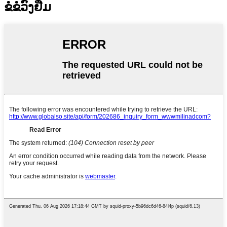
ຂໍຂໍວົງຢືມ