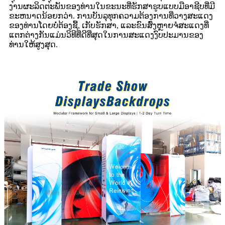
ງານຜະລິດຕະພັນຂອງທ່ານໃນຂະນະທີ່ຮັກສາຮູບແບບມືອາຊີບທີ່ມີ
ຂະຫນາດນ້ອຍກວ່າ. ການບັນລຸທຸກຄວາມຕ້ອງການທີ່ວາງສະແດງ
ຂອງທ່ານໂດຍບໍ່ຕ້ອງຊື້, ເກັບຮັກສາ, ແລະຂົນສົ່ງຫຼາຍຈໍສະແດງທີ່
ແຕກຕ່າງກັນແມ່ນວິທີທີ່ດີທີ່ສຸດໃນການສະແດງງົບປະມານຂອງ
ທ່ານໃຫ້ສູງສຸດ.