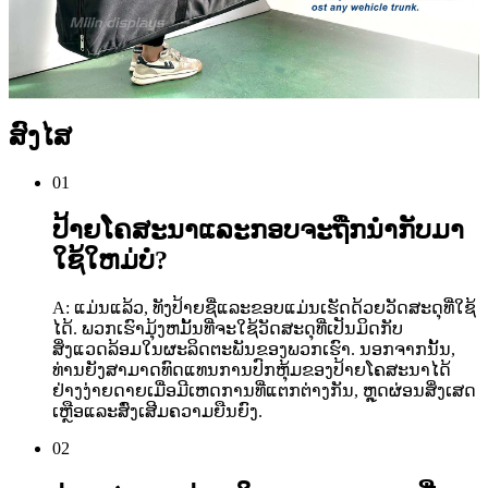
ສົງໄສ
01
ປ້າຍໂຄສະນາແລະກອບຈະຖືກນໍາກັບມາ
ໃຊ້ໃຫມ່ບໍ?
A: ແມ່ນແລ້ວ, ທັງປ້າຍຊື່ແລະຂອບແມ່ນເຮັດດ້ວຍວັດສະດຸທີ່ໃຊ້
ໄດ້. ພວກເຮົາມຸ້ງຫມັ້ນທີ່ຈະໃຊ້ວັດສະດຸທີ່ເປັນມິດກັບ
ສິ່ງແວດລ້ອມໃນຜະລິດຕະພັນຂອງພວກເຮົາ. ນອກຈາກນັ້ນ,
ທ່ານຍັງສາມາດທົດແທນການປົກຫຸ້ມຂອງປ້າຍໂຄສະນາໄດ້
ຢ່າງງ່າຍດາຍເມື່ອມີເຫດການທີ່ແຕກຕ່າງກັນ, ຫຼຸດຜ່ອນສິ່ງເສດ
ເຫຼືອແລະສົ່ງເສີມຄວາມຍືນຍົງ.
02