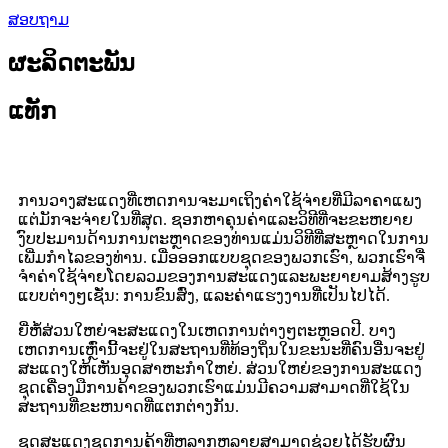
ສອບຖາມ
ຜະລິດຕະພັນ
ແທັກ
ການວາງສະແດງທີ່ເຫດການຈະມາເຖິງຄ່າໃຊ້ຈ່າຍທີ່ມີລາຄາແພງ
ແຕ່ມັກຈະຈ່າຍໃນທີ່ສຸດ. ຊອກຫາຄຸນຄ່າແລະວິທີທີ່ຈະຂະຫຍາຍ
ງົບປະມານດ້ານການຕະຫຼາດຂອງທ່ານແມ່ນວິທີທີ່ສະຫຼາດໃນການ
ເພີ່ມກໍາໄລຂອງທ່ານ. ເມື່ອອອກແບບຊຸດຂອງພວກເຮົາ, ພວກເຮົາຈື່
ຈໍາຄ່າໃຊ້ຈ່າຍໂດຍລວມຂອງການສະແດງແລະພະຍາຍາມສ້າງຮູບ
ແບບຕ່າງໆເຊັ່ນ: ການຂົນສົ່ງ, ແລະຄ່າແຮງງານທີ່ເປັນໄປໄດ້.
ຍີ່ຫໍ້ສ່ວນໃຫຍ່ຈະສະແດງໃນເຫດການຕ່າງໆຕະຫຼອດປີ. ບາງ
ເຫດການເຫຼົ່ານີ້ຈະຢູ່ໃນສະຖານທີ່ທ້ອງຖິ່ນໃນຂະນະທີ່ຄົນອື່ນຈະຢູ່
ສະແດງໃຫ້ເຫັນອຸດສາຫະກໍາໃຫຍ່. ສ່ວນໃຫຍ່ຂອງການສະແດງ
ຊຸດເຄື່ອງມືການຄ້າຂອງພວກເຮົາແມ່ນມີຄວາມສາມາດທີ່ໃຊ້ໃນ
ສະຖານທີ່ຂະຫນາດທີ່ແຕກຕ່າງກັນ.
ຊຸດສະແດງຊຸດການຄ້າທີ່ຫລາກຫລາຍສາມາດຊ່ວຍໄດ້ຮັບຜົນ