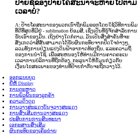
ປ້າຍຊື່ຂອງປ້າຍໂຄສະນາຈະຫາຍໄປຕາມ
ເວລາບໍ?
A: ປ້າຍໂຄສະນາຂອງພວກເຮົາຖືກພິມອອກໂດຍໃຊ້ວິທີການພິມ
ທີ່ດີທີ່ສຸດທີ່ມີຢູ່ - sublimation ຍ້ອມສີ, ເຊິ່ງເປັນທີ່ຮູ້ຈັກສໍາລັບການ
ຮັບເອົາຂອງມັນ. ເຖິງຢ່າງໃດກໍ່ຕາມ, ມັນເປັນສິ່ງສໍາຄັນທີ່ຈະ
ສັງເກດວ່າສີສັນສາມາດໄດ້ຮັບຜົນກະທົບຈາກປັດໃຈຕ່າງໆ,
ລວມທັງການປ່ຽນແປງດິນຟ້າອາກາດທ້ອງຖິ່ນ, ແລະຄວາມຖີ່
ຂອງການນໍາໃຊ້. ເພື່ອສະຫນອງໃຫ້ທ່ານມີການຄາດຄະເນ
ເວລາການບໍລິການທີ່ຖືກຕ້ອງ, ກະລຸນາໃຫ້ຂໍ້ມູນກ່ຽວກັບ
ເງື່ອນໄຂສະເພາະຂອງທ່ານທີ່ປ້າຍກໍາກັບຈະຖືກວາງໄວ້.
ອອກແບບບູດ
ຍີ່ຫໍ້ Display
ການຕະຫຼາດ
ການພົວພັນຂອງລູກຄ້າ
ຄວາມດຶງດູດ
ການວາງສະແດງບັນຈຸວາງສະແດງ
ການສົ່ງເສີມການວາງສະແດງ
ປະສົບການການສົນທະນາ
ເອກະສານສົ່ງເສີມ
ຜົນກະທົບຂອງເຄືອຂ່າຍ