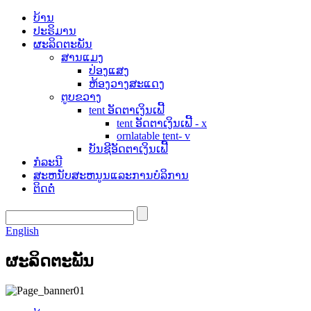
ບ້ານ
ປະຣິມານ
ຜະລິດຕະພັນ
ສານແມງ
ປ່ອງແສງ
ຫ້ອງວາງສະແດງ
ຕູບຂວາງ
tent ອັດຕາເງິນເຟີ້
tent ອັດຕາເງິນເຟີ້ - x
ornlatable tent- v
ບັນຊີອັດຕາເງິນເຟີ້
ກໍລະນີ
ສະຫນັບສະຫນູນແລະການບໍລິການ
ຕິດຕໍ່
English
ຜະລິດຕະພັນ