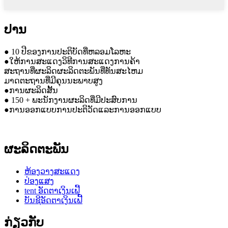
ປານ
● 10 ປີຂອງການປະຕິບັດທີ່ຫລອມໂລຫະ
●ໃຫ້ການສະແດງວິທີການສະແດງການຄ້າ
ສະຖານທີ່ຜະລິດຜະລິດຕະພັນທີ່ທັນສະໄຫມ
ມາດຕະຖານທີ່ມີຄຸນນະພາບສູງ
●ການຜະລິດສັ້ນ
● 150 + ພະນັກງານຜະລິດທີ່ມີປະສົບການ
●ການອອກແບບການປະຕິວັດແລະການອອກແບບ
ຜະລິດຕະພັນ
ຫ້ອງວາງສະແດງ
ປ່ອງແສງ
tent ອັດຕາເງິນເຟີ້
ບັນຊີອັດຕາເງິນເຟີ້
ກ່ຽວກັບ