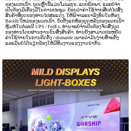
ຂອງພວກເຮົາ. ບູດເຫຼົ່ານີ້ແມ່ນໂມເລກຸນ, ແບບພົກພາ, ແລະບໍ່ຈໍາ
ເປັນຕ້ອງມີເຄື່ອງມືໃນການປະຊຸມ. ຍ້ອນວ່າຄ່າໃຊ້ຈ່າຍສືບຕໍ່ໄປສົ່ງ
ສິນຄ້າທີ່ບູດຂອງທ່ານໄປສະແດງ, ໃຫ້ພິຈາລະນາລົງທຶນໃນຫ້ອງ
Backlit ໃຫມ່ຂອງພວກເຮົາ. ນັບຕັ້ງແຕ່ຫ້ອງບູດຫລັງຂອງພວກເຮົາ
ຫຸ້ມຫໍ່ໃນກໍລະນີ UPS / FedEx, ທ່ານຈະບໍ່ຈໍາເປັນຕ້ອງຈັດສົ່ງບູດ
ຂອງທ່ານໂດຍຜ່ານການຂົນສົ່ງສິນຄ້າ. ທ່ານຍັງສາມາດປະຫຍັດ
ຄ່າໃຊ້ຈ່າຍໃນການຕິດຕັ້ງ / dismantle ເພາະວ່າມັນງ່າຍທີ່ຈະຕັ້ງ
ແລະມັນບໍ່ໄດ້ຮຽກຮ້ອງໃຫ້ມີທີມງານແຮງງານນໍາກັນ.