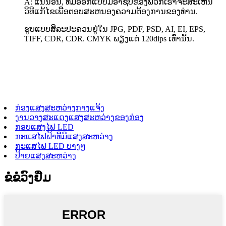
A: ແນ່ນອນ, ທີມອອກແບບມືອາຊີບຂອງພວກເຮົາຈະສະເຫນີ
ວິທີແກ້ໄຂເພື່ອຕອບສະຫນອງຄວາມຕ້ອງການຂອງທ່ານ.
ຮູບແບບສິລະປະຄວນຢູ່ໃນ JPG, PDF, PSD, AI, EI, EPS,
TIFF, CDR, CDR. CMYK ພຽງແຕ່ 120dips ເທົ່ານັ້ນ.
ກ່ອງແສງສະຫວ່າງກາງແຈ້ງ
ງານວາງສະແດງແສງສະຫວ່າງຂອງກ່ອງ
ກອບແສງໄຟ LED
ກະແສໄຟຟ້າທີ່ມີແສງສະຫວ່າງ
ກະແສໄຟ LED ບາງໆ
ປ້າຍແສງສະຫວ່າງ
ຂໍຂໍວົງຢືມ