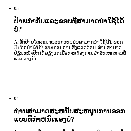
03
ປ້າຍກໍາກັບແລະຂອບທີ່ສາມາດນໍາໃຊ້ໄດ້
ບໍ?
A: ທັງປ້າຍໂຄສະນາແລະກອບແມ່ນສາມາດນໍາໃຊ້ໄດ້. ພວກ
ມັນຖືກນໍາໃຊ້ກັບອຸປະກອນການສິ່ງແວດລ້ອມ. ທ່ານສາມາດ
ປ່ຽນຫນ້າປົກໄດ້ພຽງແຕ່ເມື່ອທ່ານຕ້ອງການສໍາລັບເຫດການທີ່
ແຕກຕ່າງກັນ.
04
ທ່ານສາມາດສະຫນັບສະຫນູນການອອກ
ແບບທີ່ກໍາຫນົດເອງບໍ?