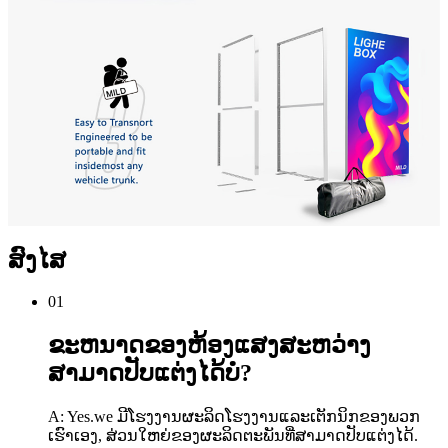
ສົງໄສ
01
ຂະຫນາດຂອງຫ້ອງແສງສະຫວ່າງ
ສາມາດປັບແຕ່ງໄດ້ບໍ?
A: Yes.we ມີໂຮງງານຜະລິດໂຮງງານແລະເຕັກນິກຂອງພວກ
ເຮົາເອງ, ສ່ວນໃຫຍ່ຂອງຜະລິດຕະພັນທີ່ສາມາດປັບແຕ່ງໄດ້.