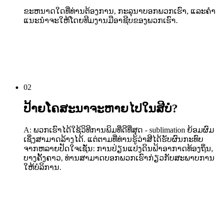
ຂະຫນາດໃດທີ່ທ່ານຕ້ອງການ, ກະລຸນາບອກພວກເຮົາ, ແລະຄໍາ
ແນະນໍາຈະໃຫ້ໂດຍທີມງານມືອາຊີບຂອງພວກເຮົາ.
02
ປ້າຍໂຄສະນາຈະຫາຍໄປໃນສີບໍ?
A: ພວກເຮົາໄດ້ໃຊ້ວິທີການພິມທີ່ດີທີ່ສຸດ - sublimation ຍ້ອມຜົມ
ເຊິ່ງສາມາດລ້າງໄດ້. ແຕ່ຕາມທີ່ທ່ານຮູ້ວ່າສີໄດ້ຮັບຜົນກະທົບ
ຈາກຫລາຍປັດໃຈເຊັ່ນ: ການປ່ຽນແປງດິນຟ້າອາກາດທ້ອງຖິ່ນ,
ບາງຄັ້ງຄາວ, ທ່ານສາມາດບອກພວກເຮົາກ່ຽວກັບສະພາບການ
ໃຫ້ບໍລິການ.