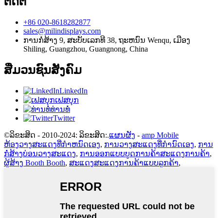
ຕິດຕໍ່
+86 020-8618282877
sales@milindisplays.com
ການກໍ່ສ້າງ 9, ສະບັບເລກທີ 38, ຖະຫນົນ Wenqu, ເມືອງ
Shiling, Guangzhou, Guangnong, China
ສື່ມວນຊົນສັງຄົມ
LinkedIn
ເຟສບຸກ
ທ່ານທໍ່
Twitter
©ລິຂະສິດ - 2010-2024: ລິຂະສິດ:.
ແຜນຜັງ
-
amp Mobile
ຫ້ອງວາງສະແດງທີ່ກໍາຫນົດເອງ
,
ການວາງສະແດງທີ່ກໍານົດເອງ
,
ການ
ກໍ່ສ້າງບ່ອນວາງສະແດງ
,
ການອອກແບບບູດການຄ້າສະແດງການຄ້າ
,
ຜູ້ສ້າງ Booth Booth
,
ສະແດງສະແດງການຄ້າແບບລູກຄ້າ
,