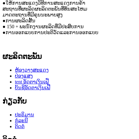
●ໃຫ້ການສະແດງວິທີການສະແດງການຄ້າ
ສະຖານທີ່ຜະລິດຜະລິດຕະພັນທີ່ທັນສະໄຫມ
ມາດຕະຖານທີ່ມີຄຸນນະພາບສູງ
●ການຜະລິດສັ້ນ
● 150 + ພະນັກງານຜະລິດທີ່ມີປະສົບການ
●ການອອກແບບການປະຕິວັດແລະການອອກແບບ
ຜະລິດຕະພັນ
ຫ້ອງວາງສະແດງ
ປ່ອງແສງ
tent ອັດຕາເງິນເຟີ້
ບັນຊີອັດຕາເງິນເຟີ້
ກ່ຽວກັບ
ປະຣິມານ
ກໍລະນີ
ຕິດຕໍ່