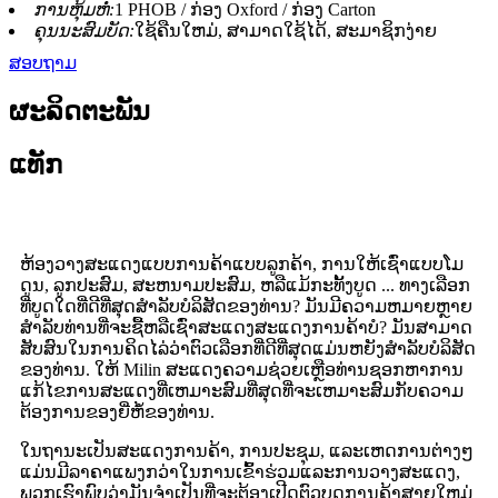
ການຫຸ້ມຫໍ່:
1 PHOB / ກ່ອງ Oxford / ກ່ອງ Carton
ຄຸນນະສົມບັດ:
ໃຊ້ຄືນໃຫມ່, ສາມາດໃຊ້ໄດ້, ສະມາຊິກງ່າຍ
ສອບຖາມ
ຜະລິດຕະພັນ
ແທັກ
ຫ້ອງວາງສະແດງແບບການຄ້າແບບລູກຄ້າ, ການໃຫ້ເຊົ່າແບບໂມ
ດູນ, ລູກປະສົມ, ສະຫນາມປະສົມ, ຫລືແມ້ກະທັ້ງບູດ ... ທາງເລືອກ
ທີ່ບູດໃດທີ່ດີທີ່ສຸດສໍາລັບບໍລິສັດຂອງທ່ານ? ມັນມີຄວາມຫມາຍຫຼາຍ
ສໍາລັບທ່ານທີ່ຈະຊື້ຫລືເຊົ່າສະແດງສະແດງການຄ້າບໍ? ມັນສາມາດ
ສັບສົນໃນການຄິດໄລ່ວ່າຕົວເລືອກທີ່ດີທີ່ສຸດແມ່ນຫຍັງສໍາລັບບໍລິສັດ
ຂອງທ່ານ. ໃຫ້ Milin ສະແດງຄວາມຊ່ວຍເຫຼືອທ່ານຊອກຫາການ
ແກ້ໄຂການສະແດງທີ່ເຫມາະສົມທີ່ສຸດທີ່ຈະເຫມາະສົມກັບຄວາມ
ຕ້ອງການຂອງຍີ່ຫໍ້ຂອງທ່ານ.
ໃນຖານະເປັນສະແດງການຄ້າ, ການປະຊຸມ, ແລະເຫດການຕ່າງໆ
ແມ່ນມີລາຄາແພງກວ່າໃນການເຂົ້າຮ່ວມແລະການວາງສະແດງ,
ພວກເຮົາພົບວ່າມັນຈໍາເປັນທີ່ຈະຕ້ອງເປີດຕົວບູດການຄ້າສາຍໃຫມ່