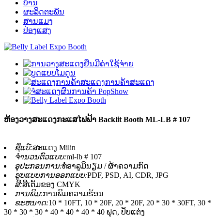
ບ້ານ
ຜະລິດຕະພັນ
ສານແມງ
ປ່ອງແສງ
ຫ້ອງວາງສະແດງກະແສໄຟຟ້າ Backlit Booth ML-LB # 107
ຊື່ແບ໌:
ສະແດງ Milin
ຈໍານວນຕົວແບບ:
ml-lb # 107
ອຸປະກອນການ:
ທໍ່ອາລູມິນຽມ / ຜ້າຄວາມກົດ
ຮູບແບບການອອກແບບ:
PDF, PSD, AI, CDR, JPG
ສີ:
ສີເຕັມຂອງ CMYK
ການພິມ:
ການພິມຄວາມຮ້ອນ
ຂະຫນາດ:
10 * 10FT, 10 * 20F, 20 * 20F, 20 * 30 * 30FT, 30 *
30 * 30 * 30 * 40 * 40 * 40 * 40 ຟຸດ, ປັບແຕ່ງ