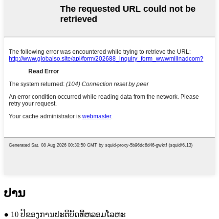
ປານ
● 10 ປີຂອງການປະຕິບັດທີ່ຫລອມໂລຫະ