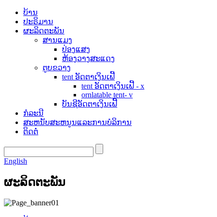
ບ້ານ
ປະຣິມານ
ຜະລິດຕະພັນ
ສານແມງ
ປ່ອງແສງ
ຫ້ອງວາງສະແດງ
ຕູບຂວາງ
tent ອັດຕາເງິນເຟີ້
tent ອັດຕາເງິນເຟີ້ - x
ornlatable tent- v
ບັນຊີອັດຕາເງິນເຟີ້
ກໍລະນີ
ສະຫນັບສະຫນູນແລະການບໍລິການ
ຕິດຕໍ່
English
ຜະລິດຕະພັນ