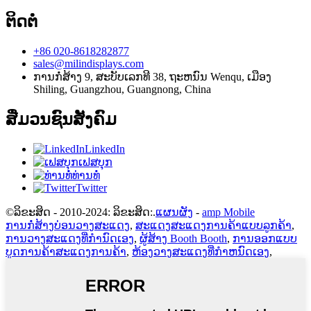
ຕິດຕໍ່
+86 020-8618282877
sales@milindisplays.com
ການກໍ່ສ້າງ 9, ສະບັບເລກທີ 38, ຖະຫນົນ Wenqu, ເມືອງ
Shiling, Guangzhou, Guangnong, China
ສື່ມວນຊົນສັງຄົມ
LinkedIn
ເຟສບຸກ
ທ່ານທໍ່
Twitter
©ລິຂະສິດ - 2010-2024: ລິຂະສິດ:.
ແຜນຜັງ
-
amp Mobile
ການກໍ່ສ້າງບ່ອນວາງສະແດງ
,
ສະແດງສະແດງການຄ້າແບບລູກຄ້າ
,
ການວາງສະແດງທີ່ກໍານົດເອງ
,
ຜູ້ສ້າງ Booth Booth
,
ການອອກແບບ
ບູດການຄ້າສະແດງການຄ້າ
,
ຫ້ອງວາງສະແດງທີ່ກໍາຫນົດເອງ
,