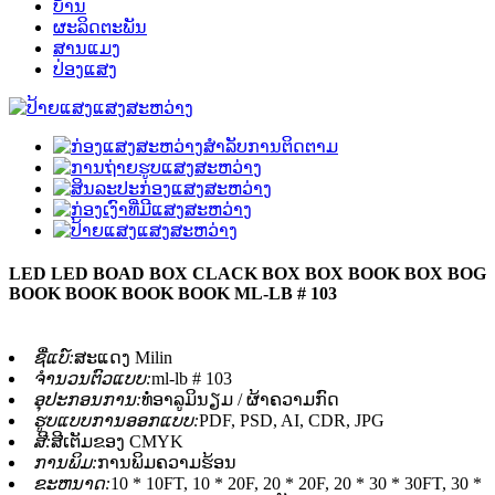
ບ້ານ
ຜະລິດຕະພັນ
ສານແມງ
ປ່ອງແສງ
LED LED BOAD BOX CLACK BOX BOX BOOK BOX BOG
BOOK BOOK BOOK BOOK ML-LB # 103
ຊື່ແບ໌:
ສະແດງ Milin
ຈໍານວນຕົວແບບ:
ml-lb # 103
ອຸປະກອນການ:
ທໍ່ອາລູມິນຽມ / ຜ້າຄວາມກົດ
ຮູບແບບການອອກແບບ:
PDF, PSD, AI, CDR, JPG
ສີ:
ສີເຕັມຂອງ CMYK
ການພິມ:
ການພິມຄວາມຮ້ອນ
ຂະຫນາດ:
10 * 10FT, 10 * 20F, 20 * 20F, 20 * 30 * 30FT, 30 *