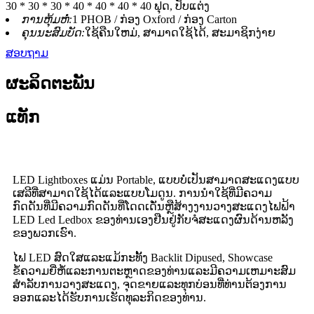
30 * 30 * 30 * 40 * 40 * 40 * 40 ຟຸດ, ປັບແຕ່ງ
ການຫຸ້ມຫໍ່:
1 PHOB / ກ່ອງ Oxford / ກ່ອງ Carton
ຄຸນນະສົມບັດ:
ໃຊ້ຄືນໃຫມ່, ສາມາດໃຊ້ໄດ້, ສະມາຊິກງ່າຍ
ສອບຖາມ
ຜະລິດຕະພັນ
ແທັກ
LED Lightboxes ແມ່ນ Portable, ແບບບໍ່ເປັນສາມາດສະແດງແບບ
ເສລີທີ່ສາມາດໃຊ້ໄດ້ແລະແບບໂມດູນ. ການນໍາໃຊ້ທີ່ມີຄວາມ
ກົດດັນທີ່ມີຄວາມກົດດັນທີ່ໂດດເດັ່ນຫຼືສ້າງງານວາງສະແດງໄຟຟ້າ
LED Led Ledbox ຂອງທ່ານເອງຢືນຢູ່ກັບຈໍສະແດງຜົນດ້ານຫລັງ
ຂອງພວກເຮົາ.
ໄຟ LED ສົດໃສແລະແມ້ກະທັ້ງ Backlit Dipused, Showcase
ຂໍ້ຄວາມຍີ່ຫໍ້ແລະການຕະຫຼາດຂອງທ່ານແລະມີຄວາມເຫມາະສົມ
ສໍາລັບການວາງສະແດງ, ຈຸດຂາຍແລະທຸກບ່ອນທີ່ທ່ານຕ້ອງການ
ອອກແລະໄດ້ຮັບການເຮັດທຸລະກິດຂອງທ່ານ.