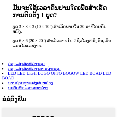
ມັນຈະໃຊ້ເວລາດົນປານໃດເພື່ອສໍາເລັດ
ການຕິດຕັ້ງ 1 ບູດ?
ບູດ 3 × 3 × 3 (10 × 10 ') ສໍາເລັດພາຍໃນ 30 ນາທີໂດຍຄົນ
ຫນຶ່ງ.
ບູດ 6 × 6 (20 × 20 ') ສໍາເລັດພາຍໃນ 2 ຊົ່ວໂມງຫນຶ່ງຄົນ, ມັນ
ແມ່ນໄວແລະງ່າຍ.
ກ່ອງແສງສະຫວ່າງຮູບ
ກ່ອງແສງສະຫວ່າງການຖ່າຍຮູບ
LED LED LIGH LOGO OFFO BOGOW LED BOAD LED
BOAD
ການຖ່າຍຮູບແສງສະຫວ່າງ
ກະທັດຮັດແສງສະຫວ່າງ
ຂໍຂໍວົງຢືມ