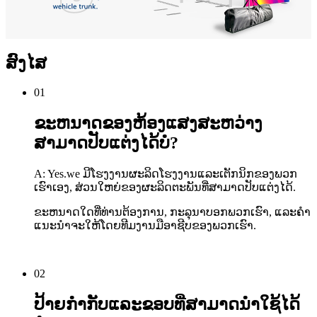
ສົງໄສ
01
ຂະຫນາດຂອງຫ້ອງແສງສະຫວ່າງ
ສາມາດປັບແຕ່ງໄດ້ບໍ?
A: Yes.we ມີໂຮງງານຜະລິດໂຮງງານແລະເຕັກນິກຂອງພວກ
ເຮົາເອງ, ສ່ວນໃຫຍ່ຂອງຜະລິດຕະພັນທີ່ສາມາດປັບແຕ່ງໄດ້.
ຂະຫນາດໃດທີ່ທ່ານຕ້ອງການ, ກະລຸນາບອກພວກເຮົາ, ແລະຄໍາ
ແນະນໍາຈະໃຫ້ໂດຍທີມງານມືອາຊີບຂອງພວກເຮົາ.
02
ປ້າຍກໍາກັບແລະຂອບທີ່ສາມາດນໍາໃຊ້ໄດ້