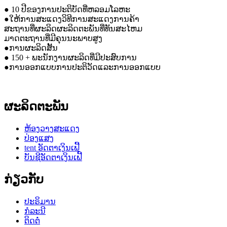
● 10 ປີຂອງການປະຕິບັດທີ່ຫລອມໂລຫະ
●ໃຫ້ການສະແດງວິທີການສະແດງການຄ້າ
ສະຖານທີ່ຜະລິດຜະລິດຕະພັນທີ່ທັນສະໄຫມ
ມາດຕະຖານທີ່ມີຄຸນນະພາບສູງ
●ການຜະລິດສັ້ນ
● 150 + ພະນັກງານຜະລິດທີ່ມີປະສົບການ
●ການອອກແບບການປະຕິວັດແລະການອອກແບບ
ຜະລິດຕະພັນ
ຫ້ອງວາງສະແດງ
ປ່ອງແສງ
tent ອັດຕາເງິນເຟີ້
ບັນຊີອັດຕາເງິນເຟີ້
ກ່ຽວກັບ
ປະຣິມານ
ກໍລະນີ
ຕິດຕໍ່