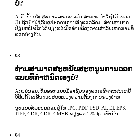
ບໍ?
A: ທັງປ້າຍໂຄສະນາແລະກອບແມ່ນສາມາດນໍາໃຊ້ໄດ້. ພວກ
ມັນຖືກນໍາໃຊ້ກັບອຸປະກອນການສິ່ງແວດລ້ອມ. ທ່ານສາມາດ
ປ່ຽນຫນ້າປົກໄດ້ພຽງແຕ່ເມື່ອທ່ານຕ້ອງການສໍາລັບເຫດການທີ່
ແຕກຕ່າງກັນ.
03
ທ່ານສາມາດສະຫນັບສະຫນູນການອອກ
ແບບທີ່ກໍາຫນົດເອງບໍ?
A: ແນ່ນອນ, ທີມອອກແບບມືອາຊີບຂອງພວກເຮົາຈະສະເຫນີ
ວິທີແກ້ໄຂເພື່ອຕອບສະຫນອງຄວາມຕ້ອງການຂອງທ່ານ.
ຮູບແບບສິລະປະຄວນຢູ່ໃນ JPG, PDF, PSD, AI, EI, EPS,
TIFF, CDR, CDR. CMYK ພຽງແຕ່ 120dips ເທົ່ານັ້ນ.
04