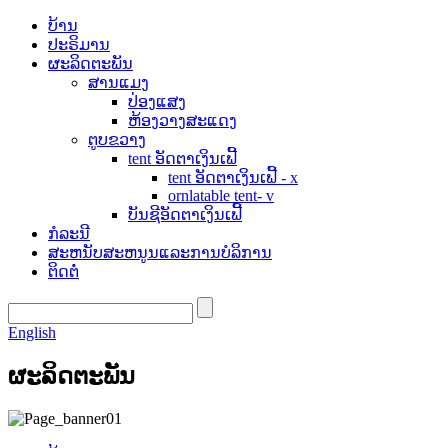
ບ້ານ
ປະຣິມານ
ຜະລິດຕະພັນ
ສານແມງ
ປ່ອງແສງ
ຫ້ອງວາງສະແດງ
ຕູບຂວາງ
tent ອັດຕາເງິນເຟີ້
tent ອັດຕາເງິນເຟີ້ - x
ornlatable tent- v
ບັນຊີອັດຕາເງິນເຟີ້
ກໍລະນີ
ສະຫນັບສະຫນູນແລະການບໍລິການ
ຕິດຕໍ່
English
ຜະລິດຕະພັນ