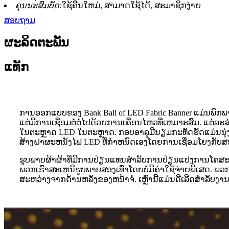
ຄຸນນະສົມບັດ:
ໃຊ້ຄືນໃຫມ່, ສາມາດໃຊ້ໄດ້, ສະມາຊິກງ່າຍ
ສອບຖາມ
ຜະລິດຕະພັນ
ແທັກ
ການອອກແບບຂອງ Bank Ball of LED Fabric Banner ແມ່ນພົກພາ,
ແຕ່ມີການເຊື່ອມຕໍ່ຕໍ່ໄປດ້ວຍການເຄື່ອນໄຫວທີ່ເຫມາະສົມ. ແຕ່ລ
ໃນຕະຫຼາດ LED ໃນຕະຫຼາດ. ກອບອາລູມີນຽມກະທັດຮັດແມ່ນນຸ່ງຊ
ສ້າງຝາຜະຫນັງໄຟ LED ທີ່ກໍາຫນົດເອງໂດຍການເຊື່ອມໂຍງກັບສະ
ຮູບພາບຜ້າຜ້າທີ່ມີການປ່ຽນແທນສໍາລັບການປ່ຽນແປງການໂຄສະນາ
ພວກເຮົາສະເຫນີຮູບພາບສອງເທົ່າໂດຍບໍ່ມີຄ່າໃຊ້ຈ່າຍພິເສດ. ພວ
ສະຫວ່າງຈາກດ້ານຫລັງຂອງຫນ້າຈໍ. ເຫຼົ່ານີ້ແມ່ນດີເລີດສໍາລັບ