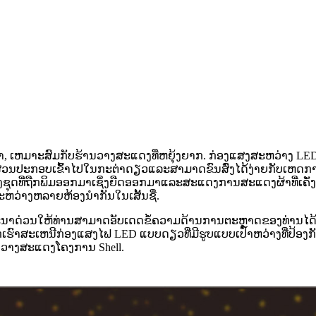
 ເຫມາະສົມກັບຮ້ານວາງສະແດງທີ່ຫຍຸ້ງຍາກ. ກ່ອງແສງສະຫວ່າງ LED ທີ່ມ
ະສ່ວນປະກອບເຂົ້າໄປໃນກະຕ່າດຽວແລະສາມາດຂົນສົ່ງໄດ້ງ່າຍກັບເຫດການ, ເ
ຸດທີ່ຖືກພິມອອກມາເຊິ່ງຍືດອອກມາແລະສະແດງການສະແດງຜ້າທີ່ເຄັ່ງຄັ
ຫວ່າງຫລາຍຫ້ອງນໍາກັນໃນເສັ້ນຊື່.
ດ່ວນໃຫ້ທ່ານສາມາດອັບເດດຂໍ້ຄວາມດ້ານການຕະຫຼາດຂອງທ່ານໄດ້ງ່າຍແລ
ກເຮົາສະເຫນີກ່ອງແສງໄຟ LED ແບບດຽວທີ່ມີຮູບແບບເປົ່າຫວ່າງທີ່ປ້ອງກັ
ງານວາງສະແດງໂຄງການ Shell.