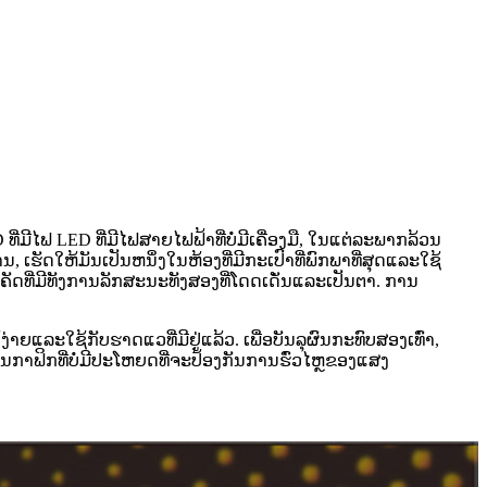
ີໄຟ LED ທີ່ມີໄຟສາຍໄຟຟ້າທີ່ບໍ່ມີເຄື່ອງມື, ໃນແຕ່ລະພາກລ້ວນ
ຮັດໃຫ້ມັນເປັນຫນຶ່ງໃນຫ້ອງທີ່ມີກະເປົາທີ່ພົກພາທີ່ສຸດແລະໃຊ້
ດທີ່ມີທັງການລັກສະນະທັງສອງທີ່ໂດດເດັ່ນແລະເປັນຕາ. ການ
ະໃຊ້ກັບຮາດແວທີ່ມີຢູ່ແລ້ວ. ເພື່ອບັນລຸຜົນກະທົບສອງເທົ່າ,
ນກາຟິກທີ່ບໍ່ມີປະໂຫຍດທີ່ຈະປ້ອງກັນການຮົ່ວໄຫຼຂອງແສງ