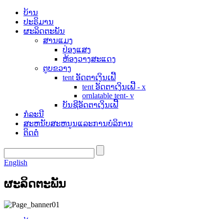
ບ້ານ
ປະຣິມານ
ຜະລິດຕະພັນ
ສານແມງ
ປ່ອງແສງ
ຫ້ອງວາງສະແດງ
ຕູບຂວາງ
tent ອັດຕາເງິນເຟີ້
tent ອັດຕາເງິນເຟີ້ - x
ornlatable tent- v
ບັນຊີອັດຕາເງິນເຟີ້
ກໍລະນີ
ສະຫນັບສະຫນູນແລະການບໍລິການ
ຕິດຕໍ່
English
ຜະລິດຕະພັນ