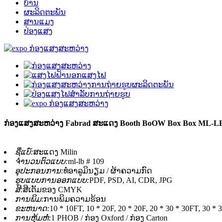
ບ້ານ
ຜະລິດຕະພັນ
ສານແມງ
ປ່ອງແສງ
ກ່ອງແສງສະຫວ່າງ Fabrad ສະແດງ Booth BoOW Box Box ML-LB
ຊື່ແບ໌:
ສະແດງ Milin
ຈໍານວນຕົວແບບ:
ml-lb # 109
ອຸປະກອນການ:
ທໍ່ອາລູມິນຽມ / ຜ້າຄວາມກົດ
ຮູບແບບການອອກແບບ:
PDF, PSD, AI, CDR, JPG
ສີ:
ສີເຕັມຂອງ CMYK
ການພິມ:
ການພິມຄວາມຮ້ອນ
ຂະຫນາດ:
10 * 10FT, 10 * 20F, 20 * 20F, 20 * 30 * 30FT, 30 * 3
ການຫຸ້ມຫໍ່:
1 PHOB / ກ່ອງ Oxford / ກ່ອງ Carton