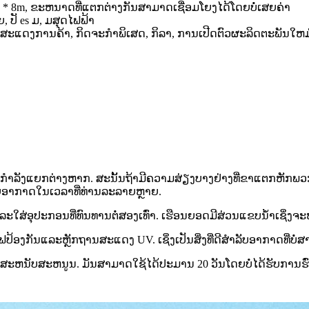
8m, 8 * 8m, ຂະຫນາດທີ່ແຕກຕ່າງກັນສາມາດເຊື່ອມໂຍງໄດ້ໂດຍບໍ່ເສຍຄ່າ
, ປັ es ມ, ມສຸດໄຟຟ້າ
ແດງການຄ້າ, ກິດຈະກໍາພິເສດ, ກິລາ, ການເປີດຕົວຜະລິດຕະພັນໃຫມ
າລັງແຍກຕ່າງຫາກ. ສະນັ້ນຖ້າມີຄວາມສ່ຽງບາງຢ່າງທີ່ຂາແຕກຫັກພວກ
ອຍອາກາດໃນເວລາທີ່ທ່ານລະລາຍຫຼາຍ.
ະໃສ່ອຸປະກອນທີ່ທົນທານຕໍ່ສອງເທົ່າ. ເຮືອນຍອດມີສ່ວນແຂບນ້ໍາເຊິ່ງຈະຫລ
ຟປ້ອງກັນແລະຫຼັກຖານສະແດງ UV. ເຊິ່ງເປັນສິ່ງທີ່ດີສໍາລັບອາກາດທີ່ບໍ
ີການສະຫນັບສະຫນູນ. ມັນສາມາດໃຊ້ໄດ້ປະມານ 20 ວັນໂດຍບໍ່ໄດ້ຮັບການຮົ່ວໄ