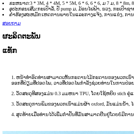
ຂະຫນາດ:
3 * 3M, 4 * 4M, 5 * 5M, 6 * 6, 6 * 6, ມ 7 ມ, 8 * 
ອຸປະກອນເສີມ:
ກະເປົາລໍ້, ປັ pump ມ, ມ້ອນໄຟຟ້າ, ຮວງ, ກະເປົາຊາຍ
ຄໍາຮ້ອງສະຫມັກ:
ເຫດການພາຍໃນແລະກາງແຈ້ງ, ການແຂ່ງ, ການສະ
ສອບຖາມ
ຜະລິດຕະພັນ
ແທັກ
1. ຫນ້າທໍາອິດທ່ານສາມາດເຫັນກະດານໄມ້ກະດານຂອງພວກເຮົາກໍ
ອອກທີ່ປ່ຽມທີ່ປອດໄພ, ວາວທີ່ປອດໄພກໍາລັງຊ່ວຍທ່ານໃນການປ່
2. ວັດສະດຸທີສອງແມ່ນ 0.3 ມມຫນາ TPU, ໂດຍໃຊ້ຫຍິບ stich ຄູ່ແລ
3. ວັດສະດຸການພິມຂອງພວກເຮົາແມ່ນຜ້າ oxford, ມັນແມ່ນນ້ໍາ, ໄ
4. ສຸດທ້າຍເມື່ອທ່ານໄດ້ເພີ່ມກໍາປັ່ນທີ່ມັນສາມາດຢືນຢູ່ໂດຍບໍ່ມ