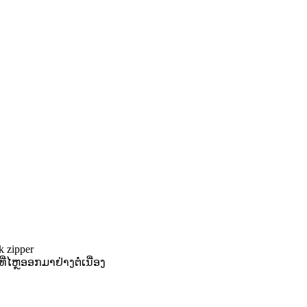
 zipper
ີ່ໄຫຼອອກມາຢ່າງຕໍ່ເນື່ອງ