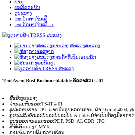
ບ້ານ
ຜະລິດຕະພັນ
ຕູບຂວາງ
tent ອັດຕາເງິນເຟີ້
tent ອັດຕາເງິນເຟີ້ - x
Tent Avent Bust Bustom eblatable ອັດຕາສ່ວນ - 01
ຊື່ແບ໌:
ຕູບຂວາງ
ຈໍານວນຕົວແບບ:
TS-IT # 01
ອຸປະກອນການ:
TPU ພາຍໃນອຸປະກອນການ, ຜ້າ Oxford 400d, ykk
ຄຸນນະສົມບັດ:
ລະບົບລະບົບລະບົບ Air Sile, ບໍ່ຈໍາເປັນຕ້ອງມີອາກາດທ
ຮູບແບບການອອກແບບ:
PDF, PSD, AI, CDR, JPG
ສີ:
ສີເຕັມຂອງ CMYK
ການພິມ:
ການພິມຄວາມຮ້ອນ