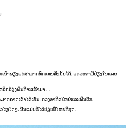
່
ເຮົາພຽງແຕ່ສາມາດທົດແທນສິ່ງນັ້ນໄດ້. ແຕ່ລະຂາມີປ່ຽງໃນແລະ
ີກລ້ຽງຝົນທີ່ຈະເຂົ້າມາ ...
່ສາມາດຄາດເດົາໄດ້ເຊັ່ນ: ດວງອາທິດໃຫຍ່ແລະຝົນຕົກ.
ຫຼໃດໆ. ນັ້ນແມ່ນຂໍ້ໄດ້ປຽບທີ່ໃຫຍ່ທີ່ສຸດ.