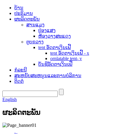
ບ້ານ
ປະຣິມານ
ຜະລິດຕະພັນ
ສານແມງ
ປ່ອງແສງ
ຫ້ອງວາງສະແດງ
ຕູບຂວາງ
tent ອັດຕາເງິນເຟີ້
tent ອັດຕາເງິນເຟີ້ - x
ornlatable tent- v
ບັນຊີອັດຕາເງິນເຟີ້
ກໍລະນີ
ສະຫນັບສະຫນູນແລະການບໍລິການ
ຕິດຕໍ່
English
ຜະລິດຕະພັນ