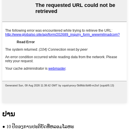
ປານ
● 10 ປີຂອງການປະຕິບັດທີ່ຫລອມໂລຫະ