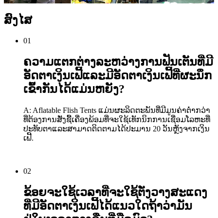
ສົງໄສ
01
ຄວາມແຕກຕ່າງລະຫວ່າງການຟັນເຕັນທີ່ມີ
ອັດຕາເງິນເຟີ້ແລະມີອັດຕາເງິນເຟີ້ທີ່ຜະນຶກ
ເຂົ້າກັນໄດ້ແມ່ນຫຍັງ?
A: Aflatable Flish Tents ແມ່ນຜະລິດຕະພັນທີ່ມີມູນຄ່າຕ່ໍາກວ່າ
ທີ່ຕ້ອງການສັ່ງຊື້ເຄື່ອງພ້ອມທີ່ຈະໃຊ້ເທັກນິກການເຊື່ອມໂລຫະທີ່
ປະທັບຕາແລະສາມາດຕິດຕາມໄດ້ປະມານ 20 ວັນຫຼັງຈາກເງິນ
ເຟີ້.
02
ຂ້ອຍຈະໃຊ້ເວລາທີ່ຈະໃຊ້ຕັ່ງວາງສະແດງ
ທີ່ມີອັດຕາເງິນເຟີ້ໄດ້ແນວໃດຖ້າວ່າມັນ