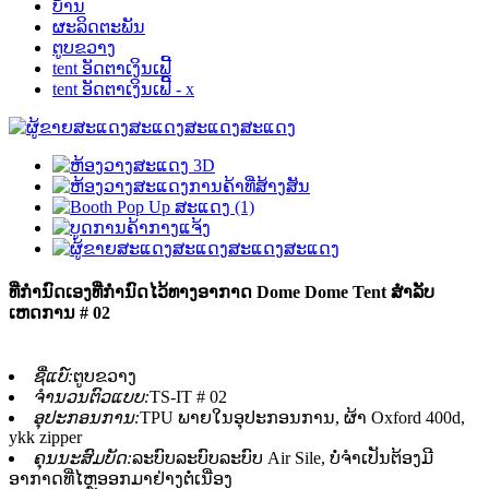
ບ້ານ
ຜະລິດຕະພັນ
ຕູບຂວາງ
tent ອັດຕາເງິນເຟີ້
tent ອັດຕາເງິນເຟີ້ - x
ທີ່ກໍານົດເອງທີ່ກໍານົດໄວ້ທາງອາກາດ Dome Dome Tent ສໍາລັບ
ເຫດການ # 02
ຊື່ແບ໌:
ຕູບຂວາງ
ຈໍານວນຕົວແບບ:
TS-IT # 02
ອຸປະກອນການ:
TPU ພາຍໃນອຸປະກອນການ, ຜ້າ Oxford 400d,
ykk zipper
ຄຸນນະສົມບັດ:
ລະບົບລະບົບລະບົບ Air Sile, ບໍ່ຈໍາເປັນຕ້ອງມີ
ອາກາດທີ່ໄຫຼອອກມາຢ່າງຕໍ່ເນື່ອງ