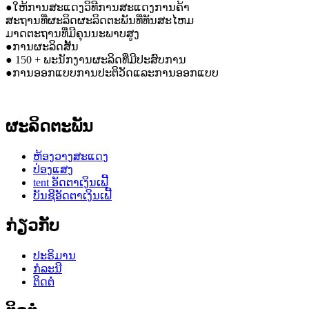
●ໃຫ້ການສະແດງວິທີການສະແດງການຄ້າ
ສະຖານທີ່ຜະລິດຜະລິດຕະພັນທີ່ທັນສະໄຫມ
ມາດຕະຖານທີ່ມີຄຸນນະພາບສູງ
●ການຜະລິດສັ້ນ
● 150 + ພະນັກງານຜະລິດທີ່ມີປະສົບການ
●ການອອກແບບການປະຕິວັດແລະການອອກແບບ
ຜະລິດຕະພັນ
ຫ້ອງວາງສະແດງ
ປ່ອງແສງ
tent ອັດຕາເງິນເຟີ້
ບັນຊີອັດຕາເງິນເຟີ້
ກ່ຽວກັບ
ປະຣິມານ
ກໍລະນີ
ຕິດຕໍ່