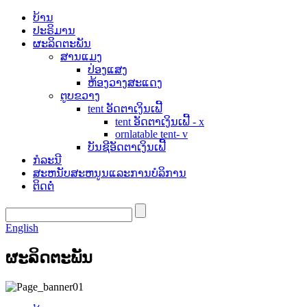
ບ້ານ
ປະຣິມານ
ຜະລິດຕະພັນ
ສານແມງ
ປ່ອງແສງ
ຫ້ອງວາງສະແດງ
ຕູບຂວາງ
tent ອັດຕາເງິນເຟີ້
tent ອັດຕາເງິນເຟີ້ - x
ornlatable tent- v
ບັນຊີອັດຕາເງິນເຟີ້
ກໍລະນີ
ສະຫນັບສະຫນູນແລະການບໍລິການ
ຕິດຕໍ່
English
ຜະລິດຕະພັນ