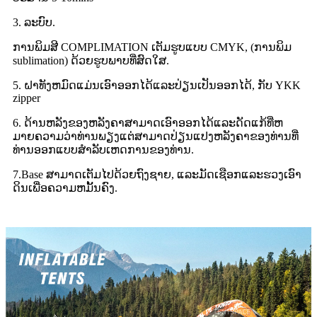
3. ລະບົບ.
ການພິມສີ COMPLIMATION ເຕັມຮູບແບບ CMYK, (ການພິມ
sublimation) ດ້ວຍຮູບພາບທີ່ສົດໃສ.
5. ຝາທັງຫມົດແມ່ນເອົາອອກໄດ້ແລະປ່ຽນເປັນອອກໄດ້, ກັບ YKK
zipper
6. ດ້ານຫລັງຂອງຫລັງຄາສາມາດເອົາອອກໄດ້ແລະດັດແກ້ທີ່ຫ
ມາຍຄວາມວ່າທ່ານພຽງແຕ່ສາມາດປ່ຽນແປງຫລັງຄາຂອງທ່ານທີ່
ທ່ານອອກແບບສໍາລັບເຫດການຂອງທ່ານ.
7.Base ສາມາດເຕັມໄປດ້ວຍຖົງຊາຍ, ແລະມັດເຊືອກແລະຮວງເອົາ
ດິນເພື່ອຄວາມຫມັ້ນຄົງ.