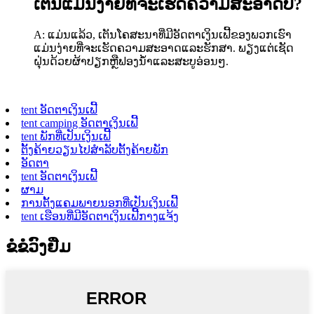
ເຕັນແມ່ນງ່າຍທີ່ຈະເຮັດຄວາມສະອາດບໍ?
A: ແມ່ນແລ້ວ, ເຕັນໂຄສະນາທີ່ມີອັດຕາເງິນເຟີ້ຂອງພວກເຮົາ
ແມ່ນງ່າຍທີ່ຈະເຮັດຄວາມສະອາດແລະຮັກສາ. ພຽງແຕ່ເຊັດ
ຝຸ່ນດ້ວຍຜ້າປຽກຫຼືຟອງນ້ໍາແລະສະບູອ່ອນໆ.
tent ອັດຕາເງິນເຟີ້
tent camping ອັດຕາເງິນເຟີ້
tent ພັກທີ່ເປັນເງິນເຟີ້
ຕັ້ງຄ້າຍວຽນໄປສໍາລັບຕັ້ງຄ້າຍພັກ
ອັດຕາ
tent ອັດຕາເງິນເຟີ້
ຜາມ
ການຕັ້ງແຄມພາຍນອກທີ່ເປັນເງິນເຟີ້
tent ເຮືອນທີ່ມີອັດຕາເງິນເຟີ້ກາງແຈ້ງ
ຂໍຂໍວົງຢືມ