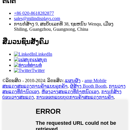
ຕິດຕໍ່
+86 020-8618282877
sales@milindisplays.com
ການກໍ່ສ້າງ 9, ສະບັບເລກທີ 38, ຖະຫນົນ Wenqu, ເມືອງ
Shiling, Guangzhou, Guangnong, China
ສື່ມວນຊົນສັງຄົມ
LinkedIn
ເຟສບຸກ
ທ່ານທໍ່
Twitter
©ລິຂະສິດ - 2010-2024: ລິຂະສິດ:.
ແຜນຜັງ
-
amp Mobile
ສະແດງສະແດງການຄ້າແບບລູກຄ້າ
,
ຜູ້ສ້າງ Booth Booth
,
ການວາງ
ສະແດງທີ່ກໍານົດເອງ
,
ຫ້ອງວາງສະແດງທີ່ກໍາຫນົດເອງ
,
ການກໍ່ສ້າງ
ບ່ອນວາງສະແດງ
,
ການອອກແບບບູດການຄ້າສະແດງການຄ້າ
,