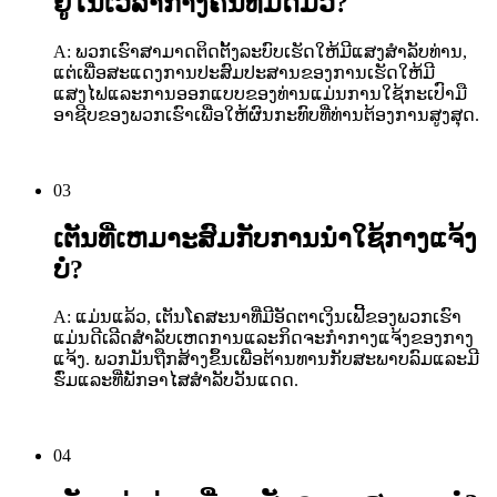
ຢູ່ໃນເວລາກາງຄືນທີ່ມືດມົວ?
A: ພວກເຮົາສາມາດຕິດຕັ້ງລະບົບເຮັດໃຫ້ມີແສງສໍາລັບທ່ານ,
ແຕ່ເພື່ອສະແດງການປະສົມປະສານຂອງການເຮັດໃຫ້ມີ
ແສງໄຟແລະການອອກແບບຂອງທ່ານແມ່ນການໃຊ້ກະເປົາມື
ອາຊີບຂອງພວກເຮົາເພື່ອໃຫ້ຜົນກະທົບທີ່ທ່ານຕ້ອງການສູງສຸດ.
03
ເຕັນທີ່ເຫມາະສົມກັບການນໍາໃຊ້ກາງແຈ້ງ
ບໍ?
A: ແມ່ນແລ້ວ, ເຕັນໂຄສະນາທີ່ມີອັດຕາເງິນເຟີ້ຂອງພວກເຮົາ
ແມ່ນດີເລີດສໍາລັບເຫດການແລະກິດຈະກໍາກາງແຈ້ງຂອງກາງ
ແຈ້ງ. ພວກມັນຖືກສ້າງຂຶ້ນເພື່ອຕ້ານທານກັບສະພາບລົມແລະມີ
ຮົ່ມແລະທີ່ພັກອາໄສ
ສໍາລັບວັນແດດ
.
04