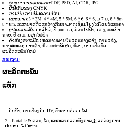
ຮູບແບບການອອກແບບ:
PDF, PSD, AI, CDR, JPG
ສີ:
ສີເຕັມຂອງ CMYK
ການພິມ:
ການພິມຄວາມຮ້ອນ
ຂະຫນາດ:
3 * 3M, 4 * 4M, 5 * 5M, 6 * 6, 6 * 6, ມ 7 ມ, 8 * 8m,
8 * 8m, ຂະຫນາດທີ່ແຕກຕ່າງກັນສາມາດເຊື່ອມໂຍງໄດ້ໂດຍບໍ່ເສຍຄ່າ
ອຸປະກອນເສີມ:
ກະເປົາລໍ້, ປັ pump ມ, ມ້ອນໄຟຟ້າ, ຮວງ, ກະເປົາ
ຊາຍ, ປັ es ມ, ມສຸດໄຟຟ້າ
ຄໍາຮ້ອງສະຫມັກ:
ເຫດການພາຍໃນແລະກາງແຈ້ງ, ການແຂ່ງ,
ການສະແດງການຄ້າ, ກິດຈະກໍາພິເສດ, ກິລາ, ການເປີດຕົວ
ຜະລິດຕະພັນໃຫມ່
ສອບຖາມ
ຜະລິດຕະພັນ
ແທັກ
.. ກັນນ້ໍາ, ການປ້ອງກັນ UV, ທົນທານຕໍ່ດອກໄຟ
2. . Portable & ດ່ວນ, ໄວ, ແຕກແຍກແລະຕັ້ງຄ່າພຽງແຕ່ຕ້ອງການ
ປະມານ 5-10mins