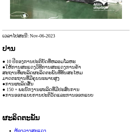
ເວລາໄປສະນີ: Nov-06-2023
ປານ
● 10 ປີຂອງການປະຕິບັດທີ່ຫລອມໂລຫະ
●ໃຫ້ການສະແດງວິທີການສະແດງການຄ້າ
ສະຖານທີ່ຜະລິດຜະລິດຕະພັນທີ່ທັນສະໄຫມ
ມາດຕະຖານທີ່ມີຄຸນນະພາບສູງ
●ການຜະລິດສັ້ນ
● 150 + ພະນັກງານຜະລິດທີ່ມີປະສົບການ
●ການອອກແບບການປະຕິວັດແລະການອອກແບບ
ຜະລິດຕະພັນ
ຫ້ອງວາງສະແດງ