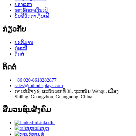
ປ່ອງແສງ
tent ອັດຕາເງິນເຟີ້
ບັນຊີອັດຕາເງິນເຟີ້
ກ່ຽວກັບ
ປະຣິມານ
ກໍລະນີ
ຕິດຕໍ່
ຕິດຕໍ່
+86 020-8618282877
sales@milindisplays.com
ການກໍ່ສ້າງ 9, ສະບັບເລກທີ 38, ຖະຫນົນ Wenqu, ເມືອງ
Shiling, Guangzhou, Guangnong, China
ສື່ມວນຊົນສັງຄົມ
LinkedIn
ເຟສບຸກ
ທ່ານທໍ່