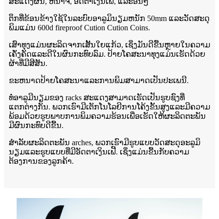
ສະແດງຜົນ, ຫນ້າຈໍ, ອັດຕາເງິນເຟີ້, ແລະອື່ນໆ
ຕຶກທີ່ຂ້ອນຂ້າງໃຊ້ໃນລະບົບອາລູມິນຽມຫນັກ 50mm ແລະວັດສະດຸ
ພິມແມ່ນ 600d fireproof Cution Cution Coins.
ເສົາທຸງແມ່ນຜະລິດຈາກເສັ້ນໃຍແກ້ວ, ເຊິ່ງມັນດີຂື້ນຫຼາຍໃນຄວາມ
ເຄັ່ງຄັດແລະດີໃນຜົນກະທົບລົມ. ປ້າຍໂຄສະນາທຸງແມ່ນເຮັດດ້ວຍ
ຜ້າທີ່ມີສີສັນ.
ຂະຫນາດປ້າຍໂຄສະນາແລະການພິມສາມາດເປັນປະເພນີ.
ທໍ່ອາລູມີນຽມຂອງ racks ສະແດງສາມາດເຮັດເປັນຮູບຊົງທີ່
ແຕກຕ່າງກັນ. ພວກເຮົາມີເຕັກໂນໂລຍີການໂຄ້ງຂັ້ນສູງແລະມີຄວາມ
ພ້ອມດ້ວຍຮູບພາບການພິມຄວາມຮ້ອນເພື່ອເຮັດໃຫ້ຜະລິດຕະພັນ
ມີຜົນກະທົບດີຂື້ນ.
ສໍາລັບຜະລິດຕະພັນ arches, ພວກເຮົາມີຮູບແບບວັດສະດຸອະລູມິ
ນຽມແລະຮູບແບບທີ່ມີອັດຕາເງິນເຟີ້. ເຊິ່ງແມ່ນຂື້ນກັບຄວາມ
ຕ້ອງການຂອງລູກຄ້າ.