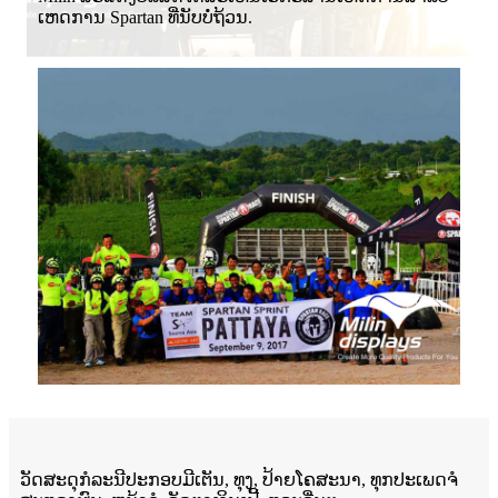
ເຫດການ Spartan ທີ່ນັບບໍ່ຖ້ວນ.
ວັດສະດຸກໍລະນີປະກອບມີເຕັນ, ທຸງ, ປ້າຍໂຄສະນາ, ທຸກປະເພດຈໍ