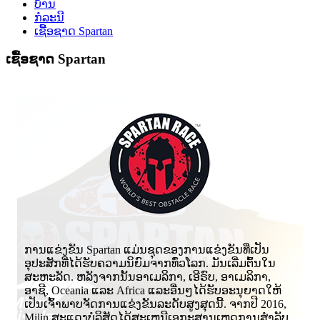
ບ້ານ
ກໍລະນີ
ເຊື້ອຊາດ Spartan
ເຊື້ອຊາດ Spartan
ການແຂ່ງຂັນ Spartan ແມ່ນຊຸດຂອງການແຂ່ງຂັນທີ່ເປັນ
ອຸປະສັກທີ່ໄດ້ຮັບຄວາມນິຍົມຈາກທົ່ວໂລກ. ມັນເລີ່ມຕົ້ນໃນ
ສະຫະລັດ. ຫລັງຈາກນັ້ນອາເມລິກາ, ເອີຣົບ, ອາເມລິກາ,
ອາຊີ, Oceania ແລະ Africa ແລະອື່ນໆໄດ້ຮັບອະນຸຍາດໃຫ້
ເປັນເຈົ້າພາບຈັດການແຂ່ງຂັນລະດັບສູງສຸດນີ້. ຈາກປີ 2016,
Milin ສະແດງບໍລິສັດໄດ້ສະເຫນີເອກະສານເຫດການສໍາລັບ