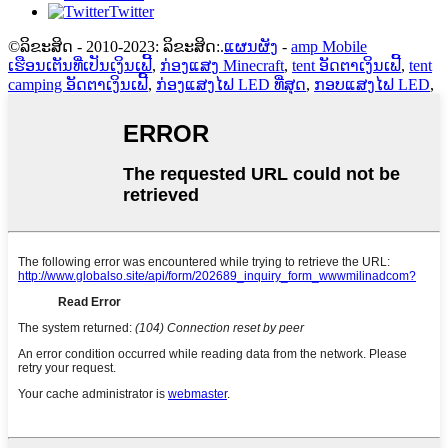
Twitter
©ລິຂະສິດ - 2010-2023: ລິຂະສິດ:.
ແຜນຜັງ
-
amp Mobile
ເຮືອນເຕັນທີ່ເປັນເງິນເຟີ້
,
ກ່ອງແສງ Minecraft
,
tent ອັດຕາເງິນເຟີ້
,
tent
camping ອັດຕາເງິນເຟີ້
,
ກ່ອງແສງໄຟ LED ທີ່ສຸດ
,
ກອບແສງໄຟ LED
,