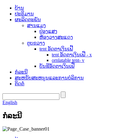
ບ້ານ
ປະຣິມານ
ຜະລິດຕະພັນ
ສານແມງ
ປ່ອງແສງ
ຫ້ອງວາງສະແດງ
ຕູບຂວາງ
tent ອັດຕາເງິນເຟີ້
tent ອັດຕາເງິນເຟີ້ - x
ornlatable tent- v
ບັນຊີອັດຕາເງິນເຟີ້
ກໍລະນີ
ສະຫນັບສະຫນູນແລະການບໍລິການ
ຕິດຕໍ່
English
ກໍລະນີ