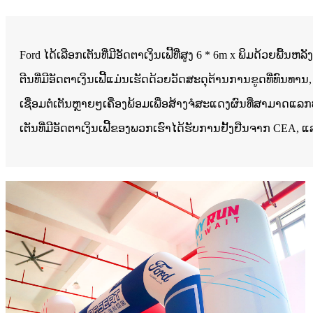
Ford ໄດ້ເລືອກເຕັນທີ່ມີອັດຕາເງິນເຟີ້ທີ່ສູງ 6 * 6m x ພິມດ້ວຍພື
ຕີນທີ່ມີອັດຕາເງິນເຟີ້ແມ່ນເຮັດດ້ວຍວັດສະດຸຕ້ານການຂູດທີ່ທົນທາ
ເຊື່ອມຕໍ່ເຕັນຫຼາຍໆເຄື່ອງພ້ອມເພື່ອສ້າງຈໍສະແດງຜົນທີ່ສາມາດແລ
ເຕັນທີ່ມີອັດຕາເງິນເຟີ້ຂອງພວກເຮົາໄດ້ຮັບການຢັ້ງຢືນຈາກ CEA, 