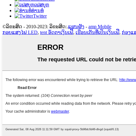
ເຟສບຸກ
ທ່ານທໍ່
Twitter
©ລິຂະສິດ - 2010-2023: ລິຂະສິດ:.
ແຜນຜັງ
-
amp Mobile
ກອບແສງໄຟ LED
,
tent ອັດຕາເງິນເຟີ້
,
ເຮືອນເຕັນທີ່ເປັນເງິນເຟີ້
,
ກ່ອງແສ