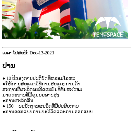
ເວລາໄປສະນີ: Dec-13-2023
ປານ
● 10 ປີຂອງການປະຕິບັດທີ່ຫລອມໂລຫະ
●ໃຫ້ການສະແດງວິທີການສະແດງການຄ້າ
ສະຖານທີ່ຜະລິດຜະລິດຕະພັນທີ່ທັນສະໄຫມ
ມາດຕະຖານທີ່ມີຄຸນນະພາບສູງ
●ການຜະລິດສັ້ນ
● 150 + ພະນັກງານຜະລິດທີ່ມີປະສົບການ
●ການອອກແບບການປະຕິວັດແລະການອອກແບບ