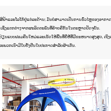
້ນຫລັງສີຟ້າແລະໂລໂກ້ຢູ່ແຕ່ລະດ້ານ; ມັນບໍ່ສາມາດເປັນການຮົ່ວໄຫຼຂອງອາກ
ນ, ເຊິ່ງແຕກຕ່າງຈາກຜະລິດຕະພັນທີ່ຄ້າຍຄືກັນໃນຕະຫຼາດປັດຈຸບັນ.
ກປ່ຽນແບບຟອມຄືນໃຫມ່ແລະເຮັດໃຫ້ພື້ນທີ່ຍີ່ຫໍ້ທີ່ມີຂະຫນາດສູງສຸດ, ເ
ແລະພວກເຮົາມີໃບຢັ້ງຢືນໃບປະກາດສໍາລັບຜ້າເຕັນ.