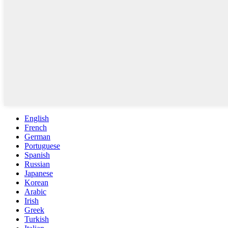
English
French
German
Portuguese
Spanish
Russian
Japanese
Korean
Arabic
Irish
Greek
Turkish