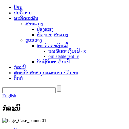
ບ້ານ
ປະຣິມານ
ຜະລິດຕະພັນ
ສານແມງ
ປ່ອງແສງ
ຫ້ອງວາງສະແດງ
ຕູບຂວາງ
tent ອັດຕາເງິນເຟີ້
tent ອັດຕາເງິນເຟີ້ - x
ornlatable tent- v
ບັນຊີອັດຕາເງິນເຟີ້
ກໍລະນີ
ສະຫນັບສະຫນູນແລະການບໍລິການ
ຕິດຕໍ່
English
ກໍລະນີ