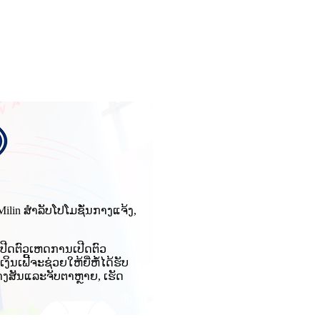
ງ Milin ສໍາລັບໂປໂມຊັ່ນກາງແຈ້ງ,
ເປີດຕົວເຫດການເປີດຕົວ
ນເຟີ້ຈະຊ່ວຍໃຫ້ຍີ່ຫໍ້ໄດ້ຮັບ
າງສັນແລະຈັບຕາຫຼາຍ, ເຮັດ