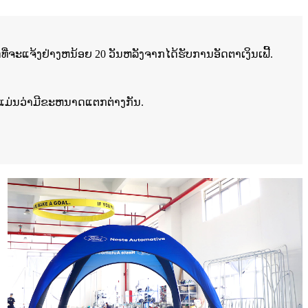
າດທີ່ຈະແຈ້ງຢ່າງຫນ້ອຍ 20 ວັນຫລັງຈາກໄດ້ຮັບການອັດຕາເງິນເຟີ້.
ຖິງແມ່ນວ່າມີຂະຫນາດແຕກຕ່າງກັນ.