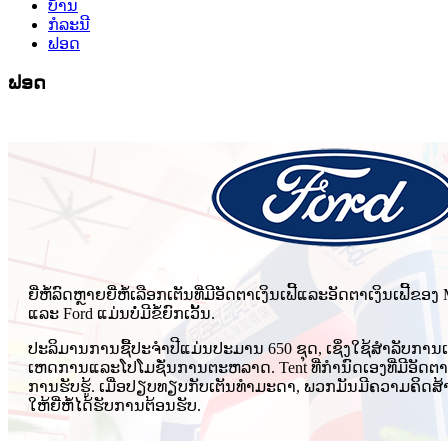
ບ້ານ
ກໍລະນີ
ຟອດ
ຟອດ
ຍີ່ຫໍ້ລົດຫຼາຍຍີ່ຫໍ້ເລືອກເຕັນທີ່ມີອັດຕາເງິນເຟີ້ແລະອັດຕາເງິນເຟີ້ຂອ
ແລະ Ford ແມ່ນບໍ່ມີຂໍ້ຍົກເວັ້ນ.
ປະລິມານການຊື້ປະຈໍາປີແມ່ນປະມານ 650 ຊຸດ, ເຊິ່ງໃຊ້ສໍາລັບການ
ເຫດການແລະໂປໂມຊັ່ນການຕະຫລາດ. Tent ທີ່ກໍານົດເອງທີ່ມີອັດຕາເງິ
ການຮັບຮູ້. ເມື່ອປຽບທຽບກັບເຕັນທໍາມະດາ, ພວກມັນມີຄວາມຄິດສ້
ໃຫ້ຍີ່ຫໍ້ໄດ້ຮັບການຕ້ອນຮັບ.