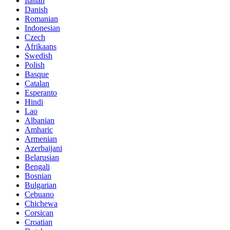
Italian
Danish
Romanian
Indonesian
Czech
Afrikaans
Swedish
Polish
Basque
Catalan
Esperanto
Hindi
Lao
Albanian
Amharic
Armenian
Azerbaijani
Belarusian
Bengali
Bosnian
Bulgarian
Cebuano
Chichewa
Corsican
Croatian