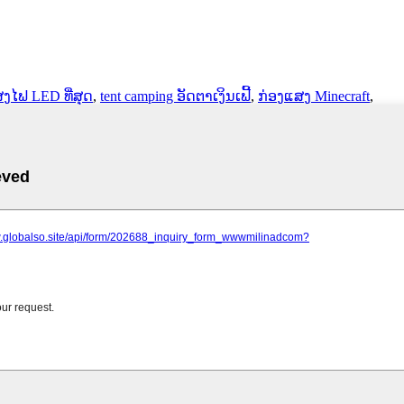
ງໄຟ LED ທີ່ສຸດ
,
tent camping ອັດຕາເງິນເຟີ້
,
ກ່ອງແສງ Minecraft
,