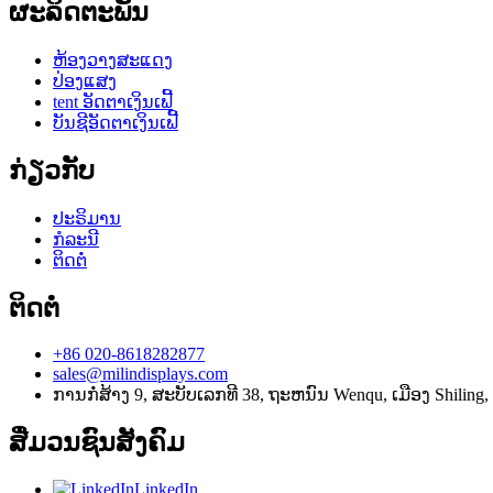
ຜະລິດຕະພັນ
ຫ້ອງວາງສະແດງ
ປ່ອງແສງ
tent ອັດຕາເງິນເຟີ້
ບັນຊີອັດຕາເງິນເຟີ້
ກ່ຽວກັບ
ປະຣິມານ
ກໍລະນີ
ຕິດຕໍ່
ຕິດຕໍ່
+86 020-8618282877
sales@milindisplays.com
ການກໍ່ສ້າງ 9, ສະບັບເລກທີ 38, ຖະຫນົນ Wenqu, ເມືອງ Shiling
ສື່ມວນຊົນສັງຄົມ
LinkedIn