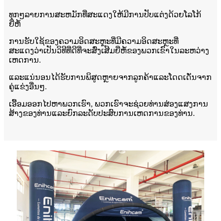
ທຸກໆລາຍການສະຫມັກທີ່ສະແດງໃຫ້ມີການປັບແຕ່ງດ້ວຍໂລໂກ້
ຍີ່ຫໍ້
ການຮັບໃຊ້ຂອງຄວາມອິດສະຫຼະທີ່ມີຄວາມອິດສະຫຼະທີ່
ສະແດງວ່າເປັນວິທີທີ່ດີທີ່ຈະສົ່ງເສີມຍີ່ຫໍ້ຂອງພວກເຂົາໃນລະຫວ່າງ
ເຫດການ.
ແລະແນ່ນອນໄດ້ຮັບການພິສູດຫຼາຍຈາກລູກຄ້າແລະໂດດເດັ່ນຈາກ
ຄູ່ແຂ່ງອື່ນໆ.
ເອື້ອມອອກໄປຫາພວກເຮົາ, ພວກເຮົາຈະຊ່ວຍທ່ານສ່ອງແສງການ
ສ້າງຂອງທ່ານແລະຍົກລະດັບປະສົບການເຫດການຂອງທ່ານ.