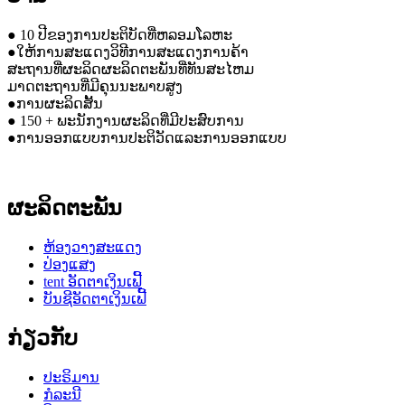
● 10 ປີຂອງການປະຕິບັດທີ່ຫລອມໂລຫະ
●ໃຫ້ການສະແດງວິທີການສະແດງການຄ້າ
ສະຖານທີ່ຜະລິດຜະລິດຕະພັນທີ່ທັນສະໄຫມ
ມາດຕະຖານທີ່ມີຄຸນນະພາບສູງ
●ການຜະລິດສັ້ນ
● 150 + ພະນັກງານຜະລິດທີ່ມີປະສົບການ
●ການອອກແບບການປະຕິວັດແລະການອອກແບບ
ຜະລິດຕະພັນ
ຫ້ອງວາງສະແດງ
ປ່ອງແສງ
tent ອັດຕາເງິນເຟີ້
ບັນຊີອັດຕາເງິນເຟີ້
ກ່ຽວກັບ
ປະຣິມານ
ກໍລະນີ