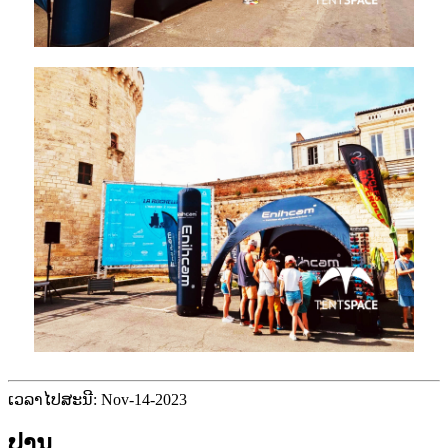
ເວລາໄປສະນີ: Nov-14-2023
ປານ