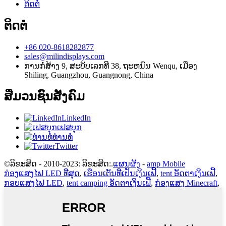
ຕິດຕໍ່
ຕິດຕໍ່
+86 020-8618282877
sales@milindisplays.com
ການກໍ່ສ້າງ 9, ສະບັບເລກທີ 38, ຖະຫນົນ Wenqu, ເມືອງ
Shiling, Guangzhou, Guangnong, China
ສື່ມວນຊົນສັງຄົມ
LinkedIn
ເຟສບຸກ
ທ່ານທໍ່
Twitter
©ລິຂະສິດ - 2010-2023: ລິຂະສິດ:.
ແຜນຜັງ
-
amp Mobile
ກ່ອງແສງໄຟ LED ທີ່ສຸດ
,
ເຮືອນເຕັນທີ່ເປັນເງິນເຟີ້
,
tent ອັດຕາເງິນເຟີ້
,
ກອບແສງໄຟ LED
,
tent camping ອັດຕາເງິນເຟີ້
,
ກ່ອງແສງ Minecraft
,