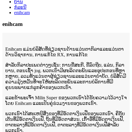
ບ້ານ
ກໍລະນີ
enihcam
enihcam
Enihcam ແມ່ນບໍລິສັດທີ່ຊ່ຽວຊານດ້ານແວ່ນຕາກິລາແລະແວ່ນຕາ
ດ້ານວິຊາການ, ການແກ້ໄຂ RX, ການແກ້ໄຂ
ສໍາລັບກິລາປະເພດຕ່າງໆເຊັ່ນ: ການຂີ່ສະກີ, ຂີ່ລົດຖີບ, ແລ່ນ, ກິລາ
ບານ, ຕອນເຊົ້າ jog. ພວກເຂົາມີຜະລິດຕະພັນແລະອຸປະກອນທີ່ຫຼາ
ກຫຼາຍ, ລວມທັງແວ່ນຕາຜູ້ຊ່ຽວຊານແລະແວ່ນຕາບໍາບັດ. ບໍລິສັດມີ
ຄວາມມຸ້ງຫມັ້ນທີ່ຈະໃຫ້ຜະລິດຕະພັນແລະການບໍລິການທີ່ມີ
ຄຸນນະພາບແກ່ລູກຄ້າຂອງພວກເຂົາ.
ແລະຂ້າພະເຈົ້າ Milin Super ຂອງພວກເຮົາໄດ້ຮັບຄວາມໄວ້ວາງໃຈ
ໂດຍ Enihcam ແລະເປັນຄູ່ຮ່ວມງານຂອງພວກເຂົາ.
ພວກເຮົາໄດ້ສະເຫນີສິ່ງຂອງທີ່ມີອັດຕາເງິນເຟີ້ຂອງພວກເຮົາ, ຄືກັບ
ເຕັນທີ່ມີອັດຕາເງິນເຟີ້, ຖັນທີ່ມີອັດຕາສ່ວນ, ເກົ້າອີ້ທີ່ມີອັດຕາເງິນເຟີ້,
ຕາຕະລາງທີ່ມີອັດຕາເງິນເຟີ້, ຕາຕະລາງທີ່ມີອັດຕາເງິນເຟີ້ສໍາລັບ
ພວກເຂົາ.