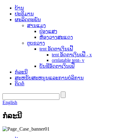
ບ້ານ
ປະຣິມານ
ຜະລິດຕະພັນ
ສານແມງ
ປ່ອງແສງ
ຫ້ອງວາງສະແດງ
ຕູບຂວາງ
tent ອັດຕາເງິນເຟີ້
tent ອັດຕາເງິນເຟີ້ - x
ornlatable tent- v
ບັນຊີອັດຕາເງິນເຟີ້
ກໍລະນີ
ສະຫນັບສະຫນູນແລະການບໍລິການ
ຕິດຕໍ່
English
ກໍລະນີ