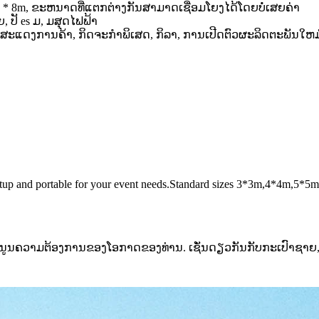
8m, 8 * 8m, ຂະຫນາດທີ່ແຕກຕ່າງກັນສາມາດເຊື່ອມໂຍງໄດ້ໂດຍບໍ່ເສຍຄ່າ
, ປັ es ມ, ມສຸດໄຟຟ້າ
ແດງການຄ້າ, ກິດຈະກໍາພິເສດ, ກິລາ, ການເປີດຕົວຜະລິດຕະພັນໃຫມ
, easy setup and portable for your event needs.Standard sizes 3*3m,
ນຄວາມຕ້ອງການຂອງໂອກາດຂອງທ່ານ. ເຊັ່ນດຽວກັນກັບກະເປົາຊາຍ, ປັ ids