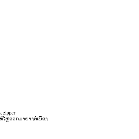
 zipper
ີ່ໄຫຼອອກມາຢ່າງຕໍ່ເນື່ອງ