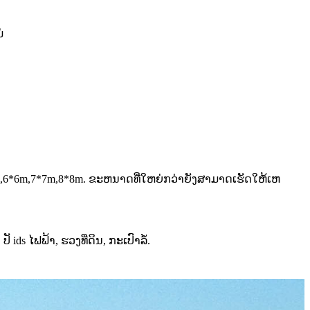
່
4*4m,5*5m,6*6m,7*7m,8*8m. ຂະຫນາດທີ່ໃຫຍ່ກວ່າຍັງສາມາດເຮັດໃຫ້ເຫ
 ໄຟຟ້າ, ຮວງທີ່ດິນ, ກະເປົາລໍ້.