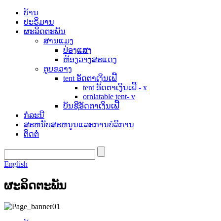
ບ້ານ
ປະຣິມານ
ຜະລິດຕະພັນ
ສານແມງ
ປ່ອງແສງ
ຫ້ອງວາງສະແດງ
ຕູບຂວາງ
tent ອັດຕາເງິນເຟີ້
tent ອັດຕາເງິນເຟີ້ - x
ornlatable tent- v
ບັນຊີອັດຕາເງິນເຟີ້
ກໍລະນີ
ສະຫນັບສະຫນູນແລະການບໍລິການ
ຕິດຕໍ່
English
ຜະລິດຕະພັນ