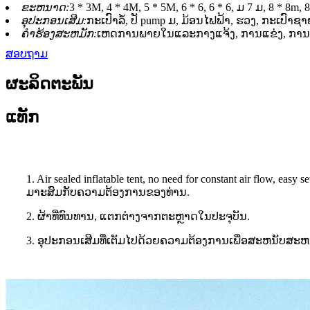
ຂະຫນາດ:
3 * 3M, 4 * 4M, 5 * 5M, 6 * 6, 6 * 6, ມ 7 ມ, 8 * 
ອຸປະກອນເສີມ:
ກະເປົາລໍ້, ປັ pump ມ, ມ້ອນໄຟຟ້າ, ຮວງ, ກະເປົາຊາຍ
ຄໍາຮ້ອງສະຫມັກ:
ເຫດການພາຍໃນແລະກາງແຈ້ງ, ການແຂ່ງ, ການສະ
ສອບຖາມ
ຜະລິດຕະພັນ
ແທັກ
1. Air sealed inflatable tent, no need for constant air flow
ມາະສົມກັບຄວາມຕ້ອງການຂອງທ່ານ.
2. ຜ້າທີ່ທົນທານ, ແຕກຕ່າງຈາກຕະຫຼາດໃນປະຈຸບັນ.
3. ອຸປະກອນເສີມທີ່ເຕັມໄປດ້ວຍຄວາມຕ້ອງການເພື່ອສະຫນັບສະຫນູ