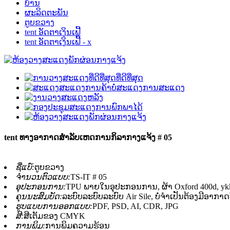
ບ້ານ
ຜະລິດຕະພັນ
ຕູບຂວາງ
tent ອັດຕາເງິນເຟີ້
tent ອັດຕາເງິນເຟີ້ - x
tent ທາງອາກາດສໍາລັບເຫດການກິລາກາງແຈ້ງ # 05
ຊື່ແບ໌:
ຕູບຂວາງ
ຈໍານວນຕົວແບບ:
TS-IT # 05
ອຸປະກອນການ:
TPU ພາຍໃນອຸປະກອນການ, ຜ້າ Oxford 400d, ykk
ຄຸນນະສົມບັດ:
ລະບົບລະບົບລະບົບ Air Sile, ບໍ່ຈໍາເປັນຕ້ອງມີອາກາດທ
ຮູບແບບການອອກແບບ:
PDF, PSD, AI, CDR, JPG
ສີ:
ສີເຕັມຂອງ CMYK
ການພິມ:
ການພິມຄວາມຮ້ອນ