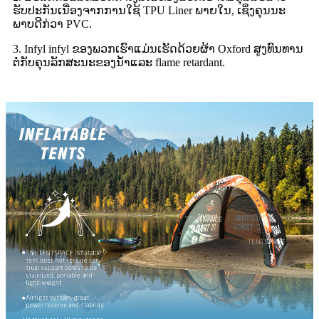
ຮັບປະກັນເນື່ອງຈາກການໃຊ້ TPU Liner ພາຍໃນ, ເຊິ່ງຄຸນນະ
ພາບດີກ່ວາ PVC.
3. Infyl infyl ຂອງພວກເຮົາແມ່ນເຮັດດ້ວຍຜ້າ Oxford ສູງທົນທານ
ຕໍ່ກັບຄຸນລັກສະນະຂອງນ້ໍາແລະ flame retardant.