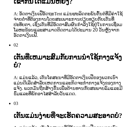
ເຂົ້າກັນໄດ້ແມ່ນຫຍັງ?
A: ອັດຕາເງິນເຟີ້
ອັດຖະ
Tent ແມ່ນຜະລິດຕະພັນຕົ້ນຕໍທີ່ມີຄ່າໃຊ້
ຈ່າຍຕ່ໍາທີ່ຕ້ອງການໂດຍສະເພາະການປຽບທຽບກັບເຕັນທີ່
ປະທັບຕາ, ເຊິ່ງເຕັນທີ່ມີອັດຕາສົມຜົນກໍາລັງໃຊ້ຢູ່ໃນການເຊື່ອມ
ໂລຫະຮ້ອນແລະສາມາດຕິດຕາມໄດ້
ປະມານ 20 ວັນ
ຫຼັງຈາກ
ອັດຕາເງິນເຟີ້.
02
ເຕັນທີ່ເຫມາະສົມກັບການນໍາໃຊ້ກາງແຈ້ງ
ບໍ?
A: ແມ່ນແລ້ວ, ເຕັນໂຄສະນາທີ່ມີອັດຕາເງິນເຟີ້ຂອງພວກເຮົາ
ແມ່ນດີເລີດສໍາລັບເຫດການແລະກິດຈະກໍາກາງແຈ້ງຂອງກາງ
ແຈ້ງ. ພວກມັນຖືກສ້າງຂຶ້ນເພື່ອຕ້ານທານກັບສະພາບລົມແລະມີ
ຮົ່ມແລະທີ່ພັກອາໄສສໍາລັບວັນແດດ.
03
ເຕັນແມ່ນງ່າຍທີ່ຈະເຮັດຄວາມສະອາດບໍ?