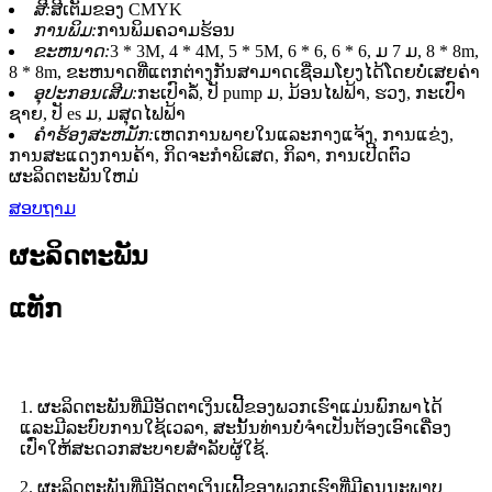
ສີ:
ສີເຕັມຂອງ CMYK
ການພິມ:
ການພິມຄວາມຮ້ອນ
ຂະຫນາດ:
3 * 3M, 4 * 4M, 5 * 5M, 6 * 6, 6 * 6, ມ 7 ມ, 8 * 8m,
8 * 8m, ຂະຫນາດທີ່ແຕກຕ່າງກັນສາມາດເຊື່ອມໂຍງໄດ້ໂດຍບໍ່ເສຍຄ່າ
ອຸປະກອນເສີມ:
ກະເປົາລໍ້, ປັ pump ມ, ມ້ອນໄຟຟ້າ, ຮວງ, ກະເປົາ
ຊາຍ, ປັ es ມ, ມສຸດໄຟຟ້າ
ຄໍາຮ້ອງສະຫມັກ:
ເຫດການພາຍໃນແລະກາງແຈ້ງ, ການແຂ່ງ,
ການສະແດງການຄ້າ, ກິດຈະກໍາພິເສດ, ກິລາ, ການເປີດຕົວ
ຜະລິດຕະພັນໃຫມ່
ສອບຖາມ
ຜະລິດຕະພັນ
ແທັກ
1. ຜະລິດຕະພັນທີ່ມີອັດຕາເງິນເຟີ້ຂອງພວກເຮົາແມ່ນພົກພາໄດ້
ແລະມີລະບົບການໃຊ້ເວລາ, ສະນັ້ນທ່ານບໍ່ຈໍາເປັນຕ້ອງເອົາເຄື່ອງ
ເປົ່າໃຫ້ສະດວກສະບາຍສໍາລັບຜູ້ໃຊ້.
2. ຜະລິດຕະພັນທີ່ມີອັດຕາເງິນເຟີ້ຂອງພວກເຮົາທີ່ມີຄຸນນະພາບ