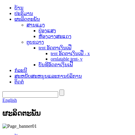
ບ້ານ
ປະຣິມານ
ຜະລິດຕະພັນ
ສານແມງ
ປ່ອງແສງ
ຫ້ອງວາງສະແດງ
ຕູບຂວາງ
tent ອັດຕາເງິນເຟີ້
tent ອັດຕາເງິນເຟີ້ - x
ornlatable tent- v
ບັນຊີອັດຕາເງິນເຟີ້
ກໍລະນີ
ສະຫນັບສະຫນູນແລະການບໍລິການ
ຕິດຕໍ່
English
ຜະລິດຕະພັນ