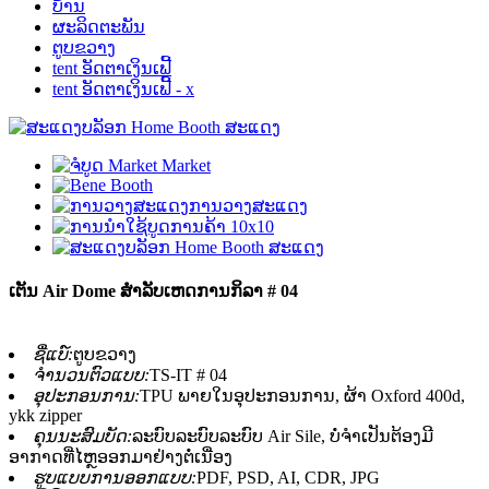
ບ້ານ
ຜະລິດຕະພັນ
ຕູບຂວາງ
tent ອັດຕາເງິນເຟີ້
tent ອັດຕາເງິນເຟີ້ - x
ເຕັນ Air Dome ສໍາລັບເຫດການກິລາ # 04
ຊື່ແບ໌:
ຕູບຂວາງ
ຈໍານວນຕົວແບບ:
TS-IT # 04
ອຸປະກອນການ:
TPU ພາຍໃນອຸປະກອນການ, ຜ້າ Oxford 400d,
ykk zipper
ຄຸນນະສົມບັດ:
ລະບົບລະບົບລະບົບ Air Sile, ບໍ່ຈໍາເປັນຕ້ອງມີ
ອາກາດທີ່ໄຫຼອອກມາຢ່າງຕໍ່ເນື່ອງ
ຮູບແບບການອອກແບບ:
PDF, PSD, AI, CDR, JPG