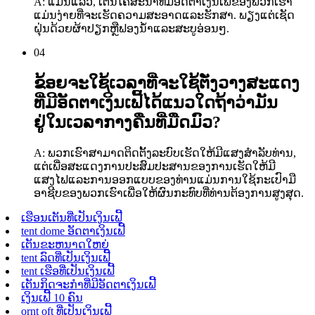
A: ແມ່ນແລ້ວ, ເຕັນໂຄສະນາທີ່ມີອັດຕາເງິນເຟີ້ຂອງພວກເຮົາ
ແມ່ນງ່າຍທີ່ຈະເຮັດຄວາມສະອາດແລະຮັກສາ. ພຽງແຕ່ເຊັດ
ຝຸ່ນດ້ວຍຜ້າປຽກຫຼືຟອງນ້ໍາແລະສະບູອ່ອນໆ.
04
ຂ້ອຍຈະໃຊ້ເວລາທີ່ຈະໃຊ້ຕັ່ງວາງສະແດງ
ທີ່ມີອັດຕາເງິນເຟີ້ໄດ້ແນວໃດຖ້າວ່າມັນ
ຢູ່ໃນເວລາກາງຄືນທີ່ມືດມົວ?
A: ພວກເຮົາສາມາດຕິດຕັ້ງລະບົບເຮັດໃຫ້ມີແສງສໍາລັບທ່ານ,
ແຕ່ເພື່ອສະແດງການປະສົມປະສານຂອງການເຮັດໃຫ້ມີ
ແສງໄຟແລະການອອກແບບຂອງທ່ານແມ່ນການໃຊ້ກະເປົາມື
ອາຊີບຂອງພວກເຮົາເພື່ອໃຫ້ຜົນກະທົບທີ່ທ່ານຕ້ອງການສູງສຸດ.
ເຮືອນເຕັນທີ່ເປັນເງິນເຟີ້
tent dome ອັດຕາເງິນເຟີ້
ເຕັນຂະຫນາດໃຫຍ່
tent ລົດທີ່ເປັນເງິນເຟີ້
tent ເຮືອທີ່ເປັນເງິນເຟີ້
ເຕັນກິດຈະກໍາທີ່ມີອັດຕາເງິນເຟີ້
ເງິນເຟີ້ 10 ຄົນ
ornt oft ທີ່ເປັນເງິນເຟີ້