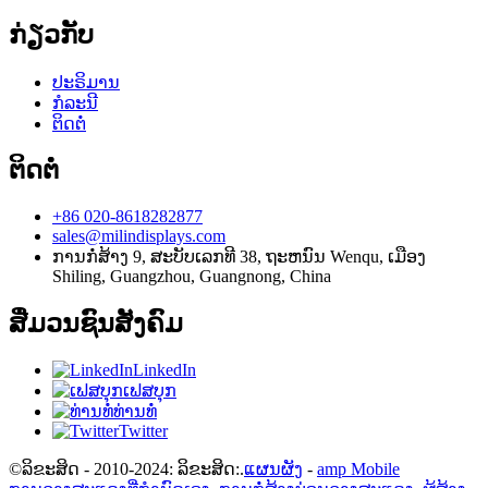
ກ່ຽວກັບ
ປະຣິມານ
ກໍລະນີ
ຕິດຕໍ່
ຕິດຕໍ່
+86 020-8618282877
sales@milindisplays.com
ການກໍ່ສ້າງ 9, ສະບັບເລກທີ 38, ຖະຫນົນ Wenqu, ເມືອງ
Shiling, Guangzhou, Guangnong, China
ສື່ມວນຊົນສັງຄົມ
LinkedIn
ເຟສບຸກ
ທ່ານທໍ່
Twitter
©ລິຂະສິດ - 2010-2024: ລິຂະສິດ:.
ແຜນຜັງ
-
amp Mobile