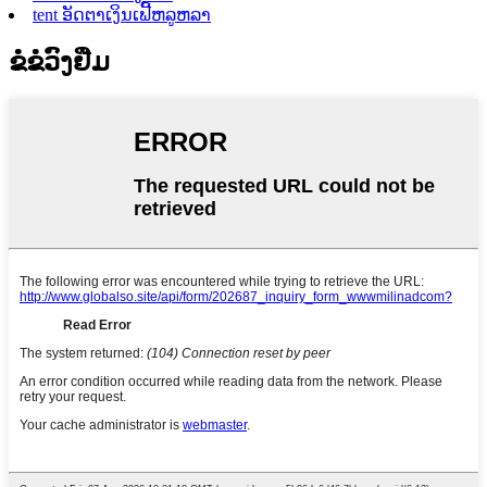
tent ອັດຕາເງິນເຟີ້ຫລູຫລາ
ຂໍຂໍວົງຢືມ