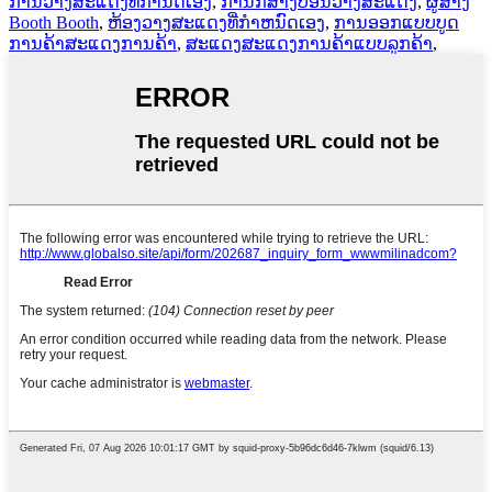
ການວາງສະແດງທີ່ກໍານົດເອງ
,
ການກໍ່ສ້າງບ່ອນວາງສະແດງ
,
ຜູ້ສ້າງ
Booth Booth
,
ຫ້ອງວາງສະແດງທີ່ກໍາຫນົດເອງ
,
ການອອກແບບບູດ
ການຄ້າສະແດງການຄ້າ
,
ສະແດງສະແດງການຄ້າແບບລູກຄ້າ
,