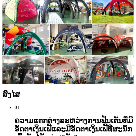
ສົງໄສ
01
ຄວາມແຕກຕ່າງລະຫວ່າງການຟັນເຕັນທີ່ມີ
ອັດຕາເງິນເຟີ້ແລະມີອັດຕາເງິນເຟີ້ທີ່ຜະນຶກ