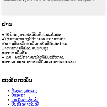
ປານ
● 10 ປີຂອງການປະຕິບັດທີ່ຫລອມໂລຫະ
●ໃຫ້ການສະແດງວິທີການສະແດງການຄ້າ
ສະຖານທີ່ຜະລິດຜະລິດຕະພັນທີ່ທັນສະໄຫມ
ມາດຕະຖານທີ່ມີຄຸນນະພາບສູງ
●ການຜະລິດສັ້ນ
● 150 + ພະນັກງານຜະລິດທີ່ມີປະສົບການ
●ການອອກແບບການປະຕິວັດແລະການອອກແບບ
ຜະລິດຕະພັນ
ຫ້ອງວາງສະແດງ
ປ່ອງແສງ
tent ອັດຕາເງິນເຟີ້
ບັນຊີອັດຕາເງິນເຟີ້